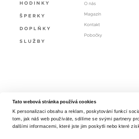
HODINKY
O nás
Magazín
ŠPERKY
Kontakt
DOPLŇKY
Pobočky
SLUŽBY
Tato webová stránka používá cookies
Reklamační řád
Obchodní podmínky
Ochrana oso
K personalizaci obsahu a reklam, poskytování funkcí soci
tom, jak náš web používáte, sdílíme se svými partnery pro
dalšími informacemi, které jste jim poskytli nebo které zís
© 2026 Altman