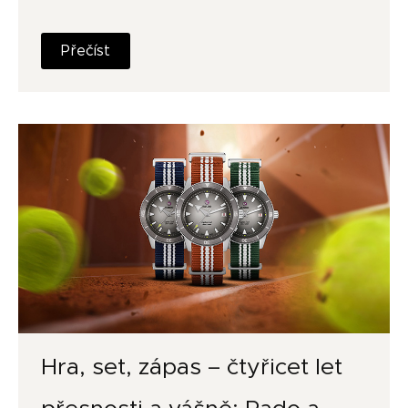
Přečíst
Hra, set, zápas – čtyřicet let