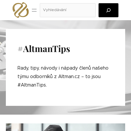
Přeskočit
Hledat
na
obsah
#AltmanTips
Rady, tipy, návody i nápady členů našeho
týmu odborníků z Altman.cz – to jsou
#AltmanTips.