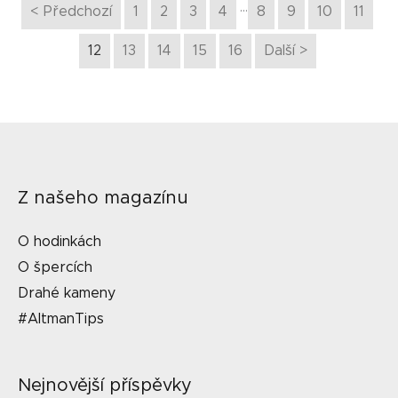
…
< Předchozí
1
2
3
4
8
9
10
11
12
13
14
15
16
Další >
Z našeho magazínu
O hodinkách
O špercích
Drahé kameny
#AltmanTips
Nejnovější příspěvky