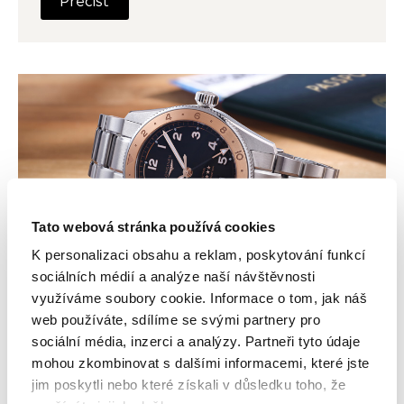
Přečíst
Tato webová stránka používá cookies
K personalizaci obsahu a reklam, poskytování funkcí
sociálních médií a analýze naší návštěvnosti
využíváme soubory cookie. Informace o tom, jak náš
Longines Spirit Zulu Time
web používáte, sdílíme se svými partnery pro
sociální média, inzerci a analýzy. Partneři tyto údaje
1925: Oslava stoletého odkazu
mohou zkombinovat s dalšími informacemi, které jste
jim poskytli nebo které získali v důsledku toho, že
přesnosti a dobrodružství