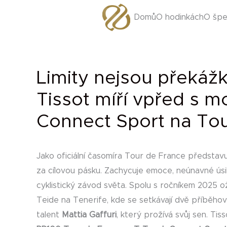
Přeskočit
Domů
O hodinkách
O špe
na
obsah
Limity nejsou překážky
Tissot míří vpřed s 
Connect Sport na To
Jako oficiální časomíra Tour de France představu
za cílovou pásku. Zachycuje emoce, neúnavné úsilí 
cyklistický závod světa. Spolu s ročníkem 2025 
Teide na Tenerife, kde se setkávají dvě příběhové
talent
Mattia Gaffuri
, který prožívá svůj sen. Tis