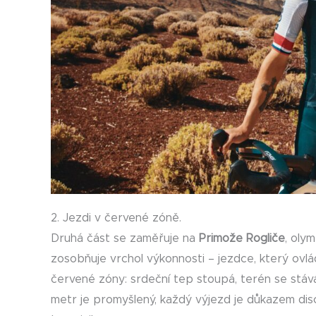
2. Jezdi v červené zóně.
Druhá část se zaměřuje na
Primože Rogliče
, oly
zosobňuje vrchol výkonnosti – jezdce, který ovlá
červené zóny: srdeční tep stoupá, terén se stáv
metr je promyšlený, každý výjezd je důkazem disc