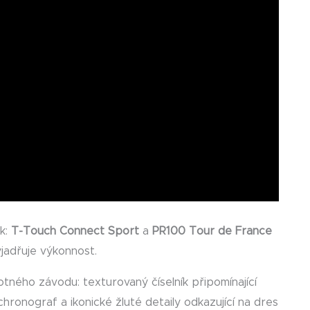
ek:
T-Touch Connect Sport
a
PR100 Tour de France
adřuje výkonnost.
tného závodu: texturovaný číselník připomínající
ronograf a ikonické žluté detaily odkazující na dres