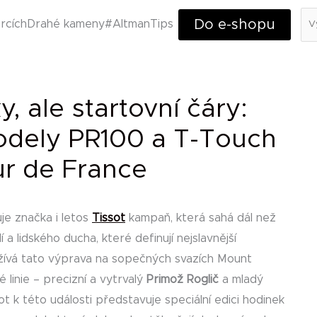
Hl
Do e-shopu
rcích
Drahé kameny
#AltmanTips
, ale startovní čáry:
modely PR100 a T-Touch
ur de France
je značka i letos
Tissot
kampaň, která sahá dál než
a lidského ducha, které definují nejslavnější
ožívá tato výprava na sopečných svazích Mount
 linie – precizní a vytrvalý
Primož Roglič
a mladý
sot k této události představuje speciální edici hodinek