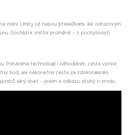
 se mění. Limity už nejsou překážkami, ale odrazovým
sunu. Dochází k vnitřní proměně – z pochybností
u. Poháněná technologií i odhodláním, cesta vpřed
čný bod, ale nekonečná cesta za zdokonalením,
 jezdců silný duet – jeden o odkazu, druhý o zrodu.