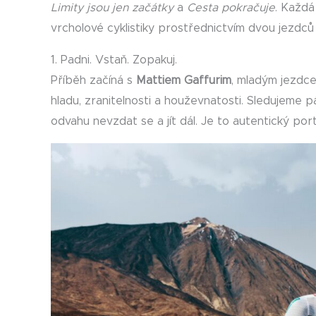
Limity jsou jen začátky
a
Cesta pokračuje
. Každá
vrcholové cyklistiky prostřednictvím dvou jezdců
1. Padni. Vstaň. Zopakuj.
Příběh začíná s
Mattiem Gaffurim
, mladým jezdce
hladu, zranitelnosti a houževnatosti. Sledujeme pá
odvahu nevzdat se a jít dál. Je to autentický por