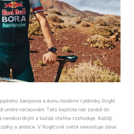
mpijského šampiona a ikonu moderní cyklistiky. Roglič
dl umění načasování. Tato kapitola nás zavádí do
á nemilosrdným a každá vteřina rozhoduje. Každý
iplíny a ambice. V Rogličově světě neexistuje sláva