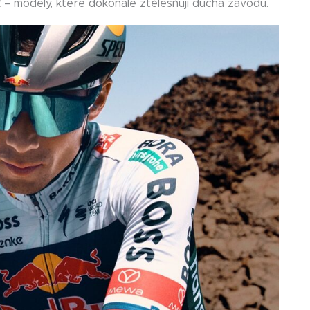
t
– modely, které dokonale ztělesňují ducha závodu.