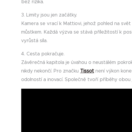
bez rizika.
3. Limity jsou jen začátky.
Kamera se vrací k Mattiovi, jehož pohled na svět
můstkem. Každá výzva se stává příležitostí k po
vyrůstá síla.
4. Cesta pokračuje.
Závěrečná kapitola je úvahou o neustálém pokrok
nikdy nekončí. Pro značku
Tissot
není výkon kone
odolností a inovací. Společně tvoří příběhy obou