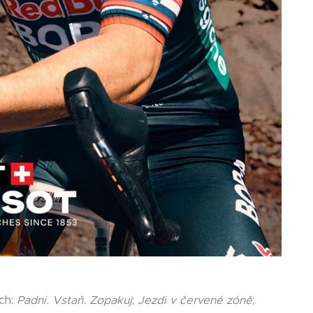
ch:
Padni. Vstaň. Zopakuj
;
Jezdi v červené zóně
;