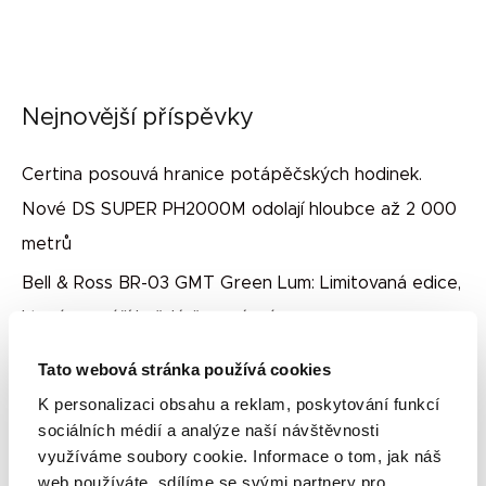
Nejnovější příspěvky
Certina posouvá hranice potápěčských hodinek.
Nové DS SUPER PH2000M odolají hloubce až 2 000
metrů
Bell & Ross BR-03 GMT Green Lum: Limitovaná edice,
která rozzáří každé časové pásmo
Jak vybrat zásnubní prsten: Kompletní průvodce
Tato webová stránka používá cookies
dokonalým výběrem
K personalizaci obsahu a reklam, poskytování funkcí
sociálních médií a analýze naší návštěvnosti
Proč se hodinky zamlžují a kdy je nutné navštívit
využíváme soubory cookie. Informace o tom, jak náš
hodináře?
web používáte, sdílíme se svými partnery pro