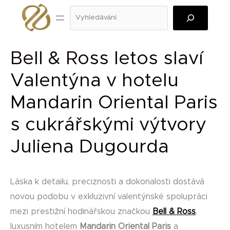
Přeskočit
Hledat
na
obsah
Bell & Ross letos slaví
Valentýna v hotelu
Mandarin Oriental Paris
s cukrářskými výtvory
Juliena Dugourda
Láska k detailu, preciznosti a dokonalosti dostává
novou podobu v exkluzivní valentýnské spolupráci
mezi prestižní hodinářskou značkou
Bell & Ross
,
luxusním hotelem
Mandarin Oriental Paris
a