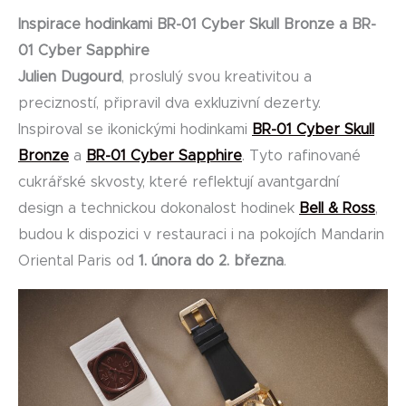
Inspirace hodinkami BR-01 Cyber Skull Bronze a BR-
01 Cyber Sapphire
Julien Dugourd
, proslulý svou kreativitou a
precizností, připravil dva exkluzivní dezerty.
Inspiroval se ikonickými hodinkami
BR-01 Cyber Skull
Bronze
a
BR-01 Cyber Sapphire
. Tyto rafinované
cukrářské skvosty, které reflektují avantgardní
design a technickou dokonalost hodinek
Bell & Ross
,
budou k dispozici v restauraci i na pokojích Mandarin
Oriental Paris od
1. února do 2. března
.