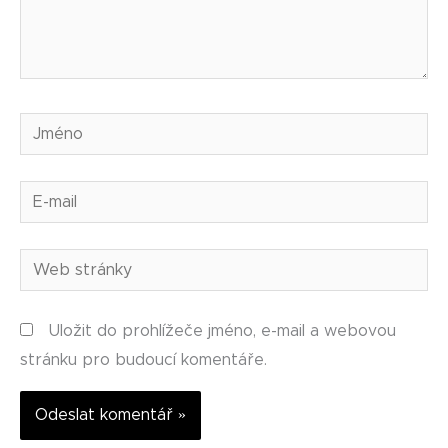
Jméno
E-
mail
Web
stránky
Uložit do prohlížeče jméno, e-mail a webovou
stránku pro budoucí komentáře.