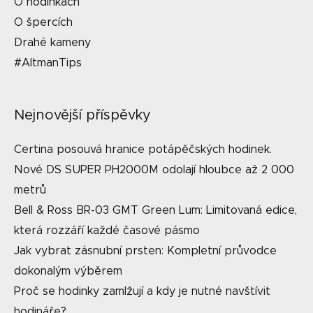
O hodinkách
O špercích
Drahé kameny
#AltmanTips
Nejnovější příspěvky
Certina posouvá hranice potápěčských hodinek.
Nové DS SUPER PH2000M odolají hloubce až 2 000
metrů
Bell & Ross BR-03 GMT Green Lum: Limitovaná edice,
která rozzáří každé časové pásmo
Jak vybrat zásnubní prsten: Kompletní průvodce
dokonalým výběrem
Proč se hodinky zamlžují a kdy je nutné navštívit
hodináře?