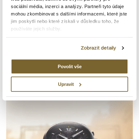
Linda Nosková ovládla Wimbledon. Ambasadorce
sociální média, inzerci a analýzy. Partneři tyto údaje
mohou zkombinovat s dalšími informacemi, které jste
značky Rado patří první grandslamový titul
jim poskytli nebo které získali v důsledku toho, že
používáte jejich služby.
Nově na e-shopu
Zobrazit detaily
Povolit vše
Upravit