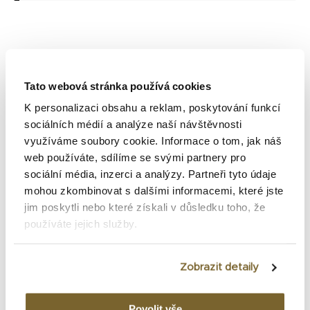
Nejnovější příspěvky
Tato webová stránka používá cookies
K personalizaci obsahu a reklam, poskytování funkcí
Certina posouvá hranice potápěčských hodinek.
sociálních médií a analýze naší návštěvnosti
využíváme soubory cookie. Informace o tom, jak náš
Nové DS SUPER PH2000M odolají hloubce až 2 000
web používáte, sdílíme se svými partnery pro
metrů
sociální média, inzerci a analýzy. Partneři tyto údaje
mohou zkombinovat s dalšími informacemi, které jste
Bell & Ross BR-03 GMT Green Lum: Limitovaná edice,
jim poskytli nebo které získali v důsledku toho, že
která rozzáří každé časové pásmo
používáte jejich služby.
Jak vybrat zásnubní prsten: Kompletní průvodce
dokonalým výběrem
Zobrazit detaily
Proč se hodinky zamlžují a kdy je nutné navštívit
hodináře?
Povolit vše