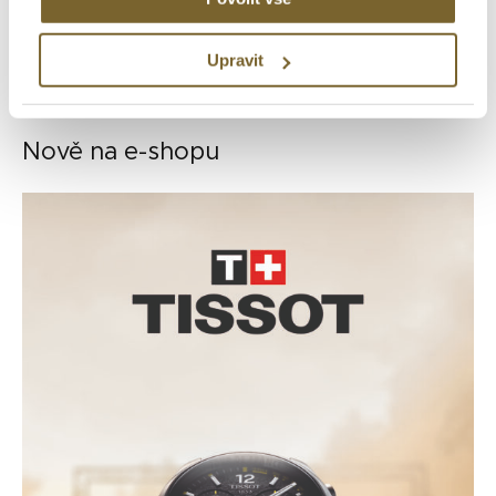
Linda Nosková ovládla Wimbledon. Ambasadorce
Upravit
značky Rado patří první grandslamový titul
Nově na e-shopu