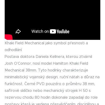
Khaki Field Mechanical jako symbol přesnosti a
odhodlání
Postava doktora Daniela Kellnera, kterou ztvárnil
Josh O’Connor, nosí model Hamilton Khaki Field
Mechanical 38mm. Tyto hodinky charakterizuje
minimalistický vojenský design, ruční nátah a důraz na
funkčnost. Černé PVD pouzdro o průměru 38 mm,
safírové sklíčko nebo mechanický strojek H 50 s
rezervou chodu 80 hodin dokonale zapadají do role
postavy, která je vedena přesvědčením, disciplínou a