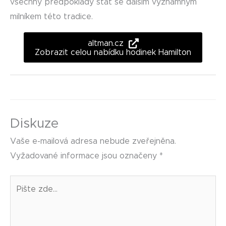
všechny předpoklady stát se dalším významným
milníkem této tradice.
altman.cz
Zobrazit celou nabídku hodinek Hamilton
Diskuze
Vaše e-mailová adresa nebude zveřejněna.
Vyžadované informace jsou označeny
*
Pište
zde…