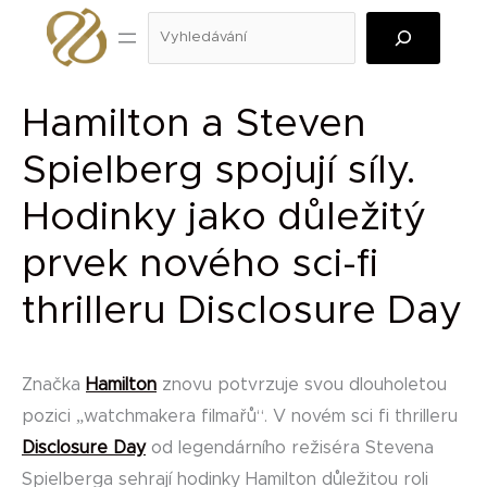
Přeskočit
Hledat
na
obsah
Hamilton a Steven
Spielberg spojují síly.
Hodinky jako důležitý
prvek nového sci-fi
thrilleru Disclosure Day
Značka
Hamilton
znovu potvrzuje svou dlouholetou
pozici „watchmakera filmařů“. V novém sci fi thrilleru
Disclosure Day
od legendárního režiséra Stevena
Spielberga sehrají hodinky Hamilton důležitou roli