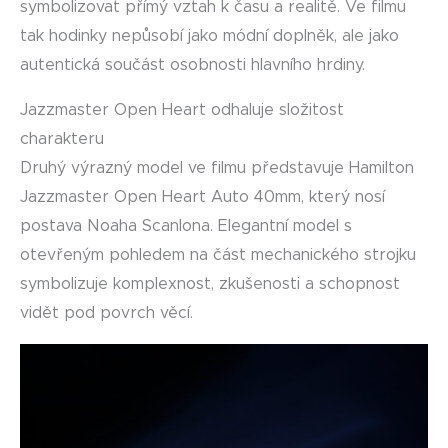
symbolizovat přímý vztah k času a realitě. Ve filmu
tak hodinky nepůsobí jako módní doplněk, ale jako
autentická součást osobnosti hlavního hrdiny.
Jazzmaster Open Heart odhaluje složitost
charakteru
Druhý výrazný model ve filmu představuje Hamilton
Jazzmaster Open Heart Auto 40mm, který nosí
postava Noaha Scanlona. Elegantní model s
otevřeným pohledem na část mechanického strojku
symbolizuje komplexnost, zkušenosti a schopnost
vidět pod povrch věcí.