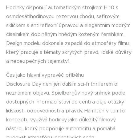
Hodinky disponují automatickým strojkem H 10 s
osmdesátihodinovou rezervou chodu, safírovým
sklíčkem s antireflexní úpravou a elegantním modrým
číselníkem doplněným hnědým koženým řemínkem.
Design modelu dokonale zapadá do atmosféry filmu,
který pracuje s tématy skrytých pravd, lidské důvěry
a nebezpečných tajemství.
Čas jako hlavní vypravěč příběhu
Disclosure Day není jen dalším sci-fi thrillerem o
neznámém objevu. Spielbergův nový snímek podle
dostupných informací staví do centra děje otázky
lidskosti, odpovědnosti a pravdy. Hamilton v tomto
konceptu využívá hodinky jako důležitý filmový
nástroj, který podporuje autenticitu a pomáhá
budovat atmosféru jednotlivých scén.