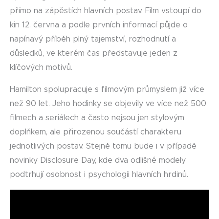
přímo na zápěstích hlavních postav. Film vstoupí do
kin 12. června a podle prvních informací půjde o
napínavý příběh plný tajemství, rozhodnutí a
důsledků, ve kterém čas představuje jeden z
klíčových motivů.
Hamilton spolupracuje s filmovým průmyslem již více
než 90 let. Jeho hodinky se objevily ve více než 500
filmech a seriálech a často nejsou jen stylovým
doplňkem, ale přirozenou součástí charakteru
jednotlivých postav. Stejně tomu bude i v případě
novinky Disclosure Day, kde dva odlišné modely
podtrhují osobnost i psychologii hlavních hrdinů.