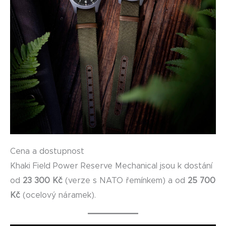
Cena a dostupnost
Khaki Field Power Reserve Mechanical jsou k dostání
od
23 300 Kč
(verze s NATO řemínkem) a od
25 700
Kč
(ocelový náramek).