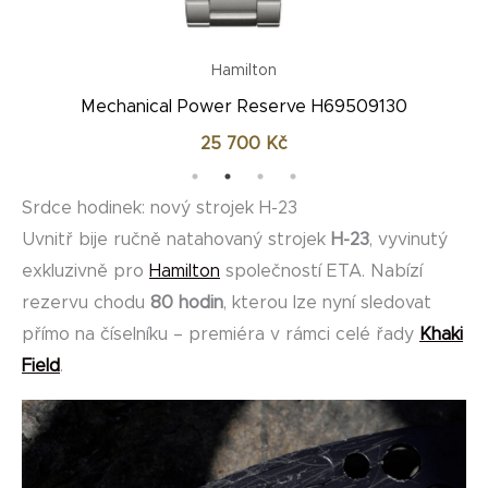
Hamilton
Mechanical Power Reserve H69509910
23 300
Kč
Srdce hodinek: nový strojek H-23
Uvnitř bije ručně natahovaný strojek
H-23
, vyvinutý
exkluzivně pro
Hamilton
společností ETA. Nabízí
rezervu chodu
80 hodin
, kterou lze nyní sledovat
přímo na číselníku – premiéra v rámci celé řady
Khaki
Field
.