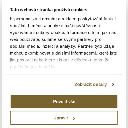
Hamilton Khaki Field Mechanical - NOVÉ barvy
Tato webová stránka používá cookies
pro léty prověřenou ikonu
K personalizaci obsahu a reklam, poskytování funkcí
Hamilton Ventura - První elektrické hodinky na
sociálních médií a analýze naší návštěvnosti
světe
využíváme soubory cookie. Informace o tom, jak náš
web používáte, sdílíme se svými partnery pro
Hamilton PSR 74: Návrat digitální legendy se
sociální média, inzerci a analýzy. Partneři tyto údaje
špetkou moderních inovací
mohou zkombinovat s dalšími informacemi, které jste
jim poskytli nebo které získali v důsledku toho, že
Hamilton a Interstellar - Khaki Field Murph
používáte jejich služby.
Hamilton rozšiřuje kolekci Khaki Navy o nové GMT
Zobrazit detaily
modely
Povolit vše
Upravit