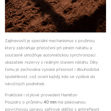
Zajímavostí je speciální mechanismus s pružinou,
který zabraňuje přetočení při plném nátahu a
současně umožňuje automatickou synchronizaci
ukazatele rezervy s reálným stavem nátahu. Díky
tomu je zachována vysoká přesnost i dlouhodobá
spolehlivost, což ocení každý, kdo se vydává do
náročných podmínek.
Praktické i stylové provedení Hamilton
Pouzdro o průměru
40 mm
má pískovanou
povrchovou úpravu, safírové sklíčko s antireflexní