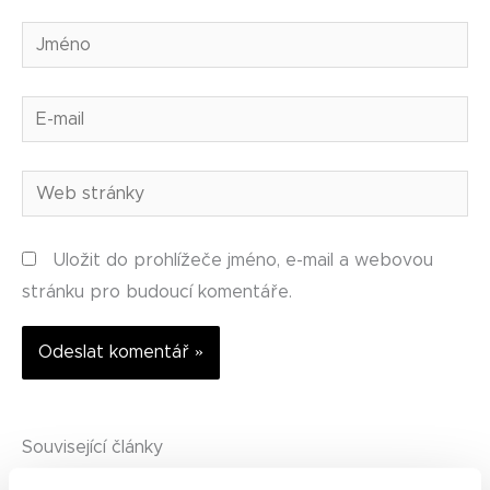
Jméno
E-
mail
Web
stránky
Uložit do prohlížeče jméno, e-mail a webovou
stránku pro budoucí komentáře.
Alternative:
Související články