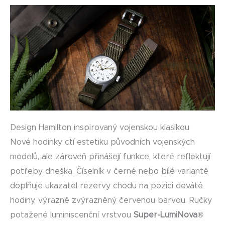
Design Hamilton inspirovaný vojenskou klasikou
Nové hodinky ctí estetiku původních vojenských
modelů, ale zároveň přinášejí funkce, které reflektují
potřeby dneška. Číselník v černé nebo bílé variantě
doplňuje ukazatel rezervy chodu na pozici deváté
hodiny, výrazně zvýrazněný červenou barvou. Ručky
potažené luminiscenční vrstvou
Super-LumiNova®