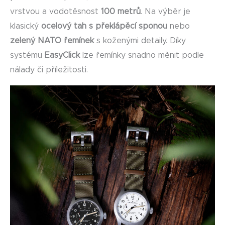
vrstvou a vodotěsnost
100 metrů
. Na výběr je
klasický
ocelový tah s překlápěcí sponou
nebo
zelený NATO řemínek
s koženými detaily. Díky
systému
EasyClick
lze řemínky snadno měnit podle
nálady či příležitosti.