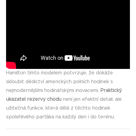
Hamilton tímto modelem potvrzuje, že dokáže
skloubit dědictví amerických polních hodinek s
nejmodernějšími hodinářskými inovacemi.
Praktický
ukazatel rezervy chodu
není jen efektní detail, ale
užitečná funkce, která dělá z těchto hodinek
spolehlivého parťáka na každý den i do terénu.