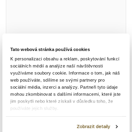
Tato webová stránka používá cookies
K personalizaci obsahu a reklam, poskytování funkcí
Jméno
sociálních médií a analýze naší návštěvnosti
využíváme soubory cookie. Informace o tom, jak náš
web používáte, sdílíme se svými partnery pro
E-
sociální média, inzerci a analýzy. Partneři tyto údaje
mail
mohou zkombinovat s dalšími informacemi, které jste
jim poskytli nebo které získali v důsledku toho, že
Web
používáte jejich služby.
stránky
Uložit do prohlížeče jméno, e-mail a webovou
Zobrazit detaily