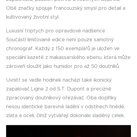
Obě značky spojuje francouzský smysl pro detail a
kultivovaný životní styl.
Luxusní triptych pro opravdové nadšence
Součástí limitované edice není pouze samotný
chronograf. Každý z 150 exemplářů je uložen ve
speciální kazetě z makassarského ebenu, která může
zároveň sloužit jako humidor pro až 50 doutníků.
Uvnitř se vedle hodinek nachází také ikonický
zapalovač Ligne 2 od S.T. Dupont a precizně
zpracovaný doutníkový ořezávač. Oba doplňky
nesou identické barevné ladění v odstínech hnědé,
zlata a oceli, čímž vytvářejí dokonale sladěný celek.