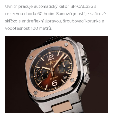
Uvnitř pracuje automatický kalibr BR-CAL.326 s
rezervou chodu 60 hodin. Samozřejmostí je safírové
sklíčko s antireflexní úpravou, šroubovací korunka a
vodotěsnost 100 metrů.