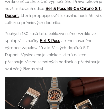
vznikne něco skutečně výjimečného. Právě taková je
nová limitovaná edice
Bell & Ross BR-05 Chrono S.T.
Dupont
, která propojuje svět luxusního hodinářství s
kulturou prémiových doutníků.
Pouhých 150 kusů této exkluzivní série vzniklo ve
spolupráci značky
Bell & Ross
a renomovaného
výrobce zapalovačů a kuřáckých doplňků S.T.
Dupont. Výsledkem je kolekce, která dalece
přesahuje rámec samotných hodinek a představuje
skutečný životní styl.