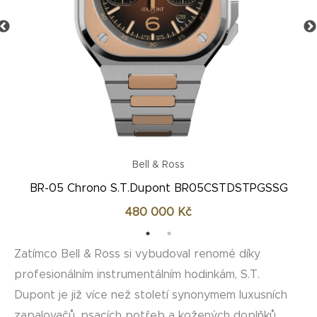
Bell & Ross
BR-05 Chrono S.T.Dupont BR05CSTDSTPGSCA
372 500
Kč
Zatímco Bell & Ross si vybudoval renomé díky
profesionálním instrumentálním hodinkám, S.T.
Dupont je již více než století synonymem luxusních
zapalovačů, psacích potřeb a kožených doplňků.