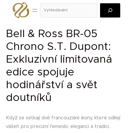
Přeskočit
Hledat
na
obsah
Bell & Ross BR-05
Chrono S.T. Dupont:
Exkluzivní limitovaná
edice spojuje
hodinářství a svět
doutníků
Když se setkají dvě francouzské ikony, které sdílejí
vášeň pro precizní řemeslo, eleganci a tradici,