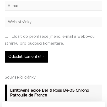
E-
mail
Web
stránky
Uložit do prohlížeče jméno, e-mail a webovou
stránku pro budoucí komentáře.
Alternative:
Související články
Limitovaná edice Bell & Ross BR-05 Chrono
Patrouille de France