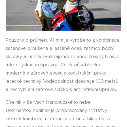
Pouzdro o průměru 41 mm je vyrobeno z kombinace
saténově broušené a leštěné oceli, zatímco boční
sloupky a luneta využívají modře anodizovaný hliník s
mikrotryskanou úpravou. Celek působí velmi
moderně a zároveň evokuje konstrukční prvky
letecké techniky. Voděodolnost dosahuje 100 metrů
a nechybí ani safírové sklíčko s antireflexní úpravou.
Číselník v barvách francouzského nebe
Dominantou hodinek je propracovaný třívrstvý
ciferník kombinující černou, modrou a bílou barvu.