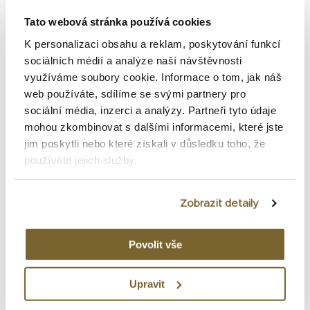
Bell & Ross BR-03 Astro: Limitovaná edice 999
kusů
Tato webová stránka používá cookies
K personalizaci obsahu a reklam, poskytování funkcí
Bell & Ross BR-03 Diver Black Bronze: návrat k
sociálních médií a analýze naší návštěvnosti
podstatě v bronzovém hávu
využíváme soubory cookie. Informace o tom, jak náš
web používáte, sdílíme se svými partnery pro
Bell & Ross BR 03 Diver Lum Outline: Když světlo
sociální média, inzerci a analýzy. Partneři tyto údaje
kreslí čas
mohou zkombinovat s dalšími informacemi, které jste
jim poskytli nebo které získali v důsledku toho, že
Bell & Ross BR-03 GMT Compass: Orientace v
používáte jejich služby.
čase i prostoru
Zobrazit detaily
Povolit vše
Nejnovější příspěvky
Upravit
Certina posouvá hranice potápěčských hodinek.