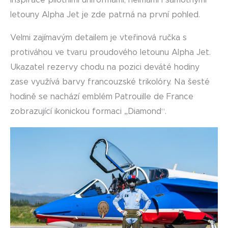
Inspirace pilotními uniformami, helmami i samotnými
letouny Alpha Jet je zde patrná na první pohled.
Velmi zajímavým detailem je vteřinová ručka s
protiváhou ve tvaru proudového letounu Alpha Jet.
Ukazatel rezervy chodu na pozici deváté hodiny
zase využívá barvy francouzské trikolóry. Na šesté
hodině se nachází emblém Patrouille de France
zobrazující ikonickou formaci „Diamond“.