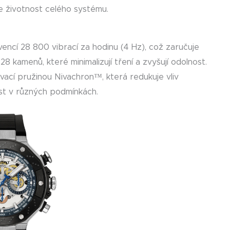
je životnost celého systému.
encí 28 800 vibrací za hodinu (4 Hz), což zaručuje
 kamenů, které minimalizují tření a zvyšují odolnost.
ací pružinou Nivachron™, která redukuje vliv
ost v různých podmínkách.