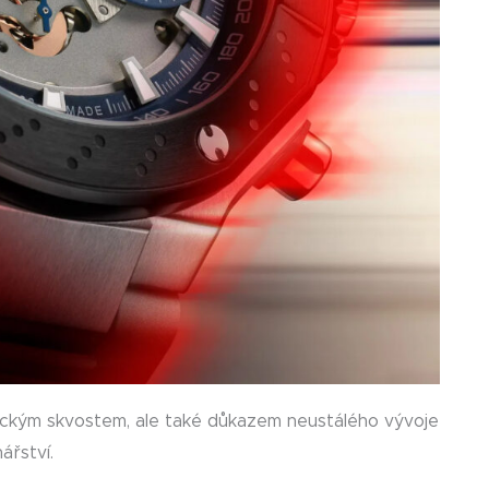
gickým skvostem, ale také důkazem neustálého vývoje
ářství.