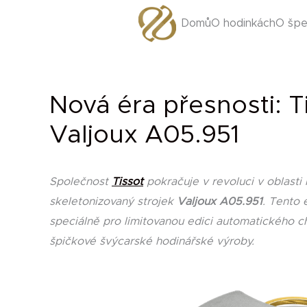
Přeskočit
Domů
O hodinkách
O špe
na
obsah
Nová éra přesnosti: T
Valjoux A05.951
Společnost
Tissot
pokračuje v revoluci v oblast
skeletonizovaný strojek
Valjoux A05.951
. Tento 
speciálně pro limitovanou edici automatického 
špičkové švýcarské hodinářské výroby.