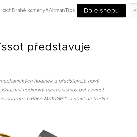
Hl
Do e-shopu
rcích
Drahé kameny
#AltmanTips
issot představuje
i mechanických hodinek a představuje nový
exkluzivní hodinový mechanismus byl vyvinut
chronografu
T-Race MotoGP™
a staví na tradici