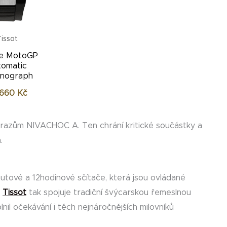
issot
e MotoGP
tomatic
nograph
 660
Kč
 nárazům NIVACHOC A. Ten chrání kritické součástky a
.
tové a 12hodinové sčítače, která jsou ovládané
.
Tissot
tak spojuje tradiční švýcarskou řemeslnou
nil očekávání i těch nejnáročnějších milovníků