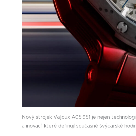
Nový strojek Valjoux A05.951 je nejen technolo
a inovací, které definují současné švýcarské hodin