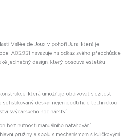
asti Vallée de Joux v pohoří Jura, která je
Model A05.951 navazuje na odkaz svého předchůdce
také jedinečný design, který posouvá estetiku
konstrukce, která umožňuje obdivovat složitost
 sofistikovaný design nejen podtrhuje technickou
tví švýcarského hodinářství.
on bez nutnosti manuálního natahování.
hlavní pružiny a spolu s mechanismem s kuličkovými