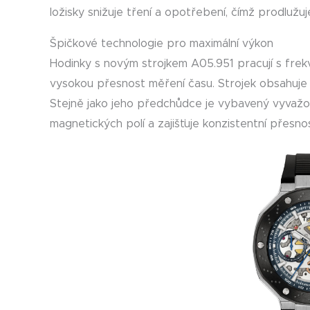
ložisky snižuje tření a opotřebení, čímž prodlužu
Špičkové technologie pro maximální výkon
Hodinky s novým strojkem A05.951 pracují s frekv
vysokou přesnost měření času. Strojek obsahuje 28
Stejně jako jeho předchůdce je vybavený vyvažov
magnetických polí a zajišťuje konzistentní přesn