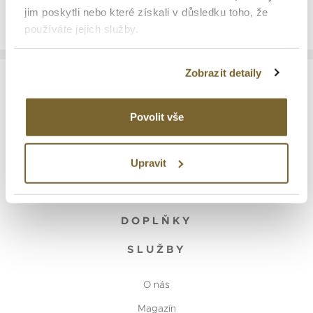
jim poskytli nebo které získali v důsledku toho, že
používáte jejich služby.
Zobrazit detaily
Povolit vše
HODINKY
Upravit
ŠPERKY
DOPLŇKY
SLUŽBY
O nás
Magazín