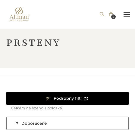
0
PRSTENY
Podrobný filtr (1)
Celkem nalezeno 1 položka
Doporučené