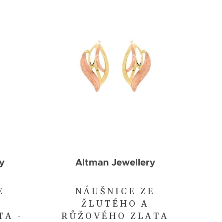
y
Altman Jewellery
E
NÁUŠNICE ZE
ŽLUTÉHO A
TA -
RŮŽOVÉHO ZLATA