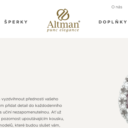
O nás
ŠPERKY
DOPLŇKY
 vyzdvihnout přednosti vašeho
vám přidat detail do každodenního
 vás učiní nezapomenutelnou. Ať už
po pozornost upoutávajícím kousku,
modelů, které budou slušet vám,