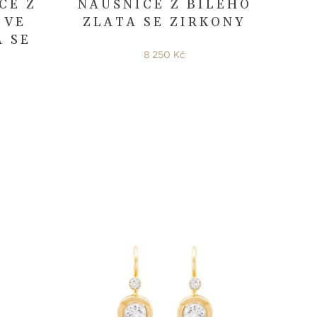
CE Z
NÁUŠNICE Z BÍLÉHO
 VE
ZLATA SE ZIRKONY
A SE
8 250 Kč