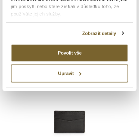
jim poskytli nebo které získali v důsledku toho, že
používáte jejich služby.
Wolf
Zobrazit detaily
POUZDRO BLAKE 2-PC CIGAR
CASE HNĚDÉ KROKO
Povolit vše
3 118 Kč
Upravit