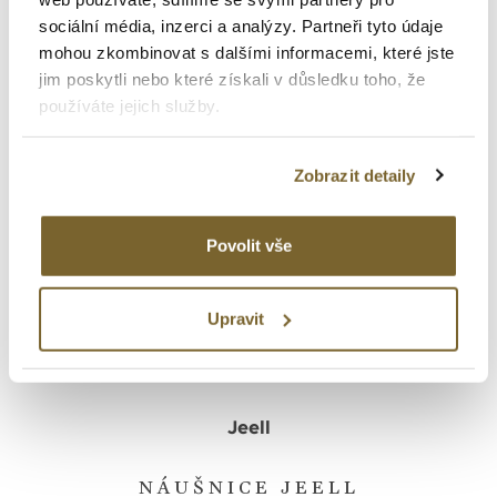
NÁUŠNICE JEELL
sociální média, inzerci a analýzy. Partneři tyto údaje
mohou zkombinovat s dalšími informacemi, které jste
12 572 Kč
jim poskytli nebo které získali v důsledku toho, že
používáte jejich služby.
Zobrazit detaily
Povolit vše
Upravit
Jeell
NÁUŠNICE JEELL