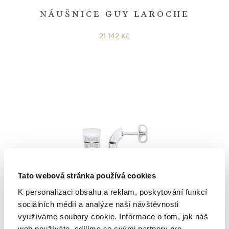
NÁUŠNICE GUY LAROCHE
21 142 Kč
Tato webová stránka používá cookies
K personalizaci obsahu a reklam, poskytování funkcí
sociálních médií a analýze naší návštěvnosti
Jeell
využíváme soubory cookie. Informace o tom, jak náš
web používáte, sdílíme se svými partnery pro