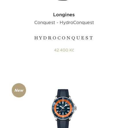
Longines
Conquest - HydroConquest
HYDROCONQUEST
42 400 Kč
New