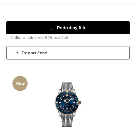
Podrobný filtr
Celkem nalezeno 875 položek
Doporučené
New