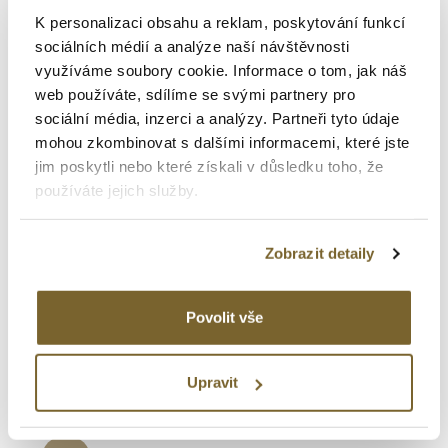
New
K personalizaci obsahu a reklam, poskytování funkcí
sociálních médií a analýze naší návštěvnosti
využíváme soubory cookie. Informace o tom, jak náš
web používáte, sdílíme se svými partnery pro
sociální média, inzerci a analýzy. Partneři tyto údaje
mohou zkombinovat s dalšími informacemi, které jste
jim poskytli nebo které získali v důsledku toho, že
používáte jejich služby.
Certina
Aqua - DS Action Diver
Zobrazit detaily
DS ACTION 40MM
Povolit vše
12 890 Kč
Upravit