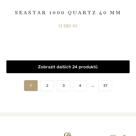
SEASTAR 1000 QUARTZ 40 MM
13 580 Kč
Zobrazit dalších 24 produktů
...
1
2
3
4
37