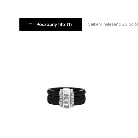
Podrobný filtr (1)
Celkem nalezeno 25 polo