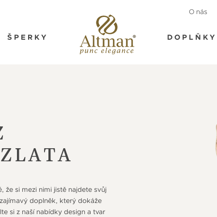
O nás
ŠPERKY
DOPLŇKY
Z
ZLATA
 že si mezi nimi jistě najdete svůj
 zajímavý doplněk, který dokáže
te si z naší nabídky design a tvar