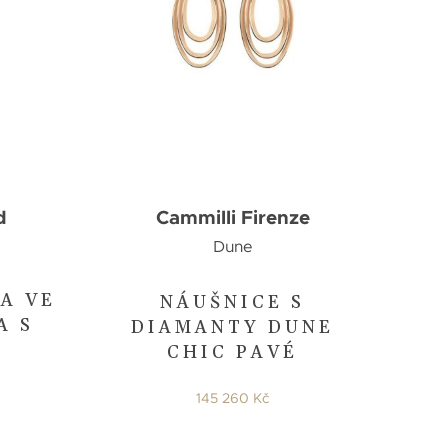
d
Cammilli Firenze
Dune
Z
A VE
NÁUŠNICE S
A S
DIAMANTY DUNE
CHIC PAVÉ
145 260 Kč