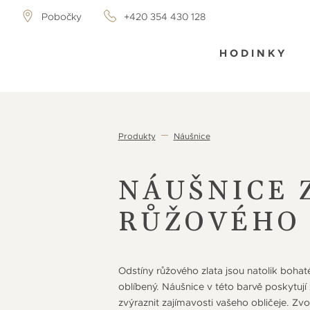
Pobočky
+420 354 430 128
HODINKY
Produkty
Náušnice
NÁUŠNICE 
RŮŽOVÉHO 
Odstíny růžového zlata jsou natolik bohaté,
oblíbený. Náušnice v této barvě poskytují
zvýraznit zajímavosti vašeho obličeje. Zvol