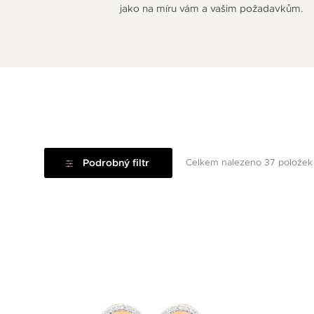
jako na míru vám a vašim požadavkům.
Podrobný filtr
Celkem nalezeno 37 položek