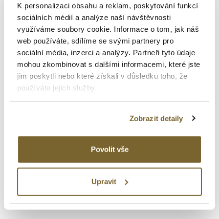
K personalizaci obsahu a reklam, poskytování funkcí
sociálních médií a analýze naší návštěvnosti
New
využíváme soubory cookie. Informace o tom, jak náš
web používáte, sdílíme se svými partnery pro
sociální média, inzerci a analýzy. Partneři tyto údaje
mohou zkombinovat s dalšími informacemi, které jste
jim poskytli nebo které získali v důsledku toho, že
používáte jejich služby.
Longines
Zobrazit detaily
Conquest
Povolit vše
CONQUEST
35 300 Kč
Upravit