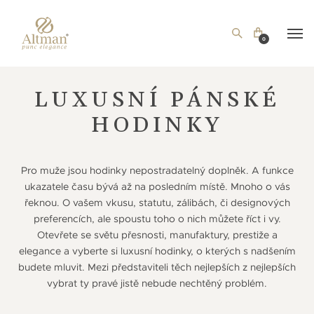
0
LUXUSNÍ PÁNSKÉ
HODINKY
Pro muže jsou hodinky nepostradatelný doplněk. A funkce
ukazatele času bývá až na posledním místě. Mnoho o vás
řeknou. O vašem vkusu, statutu, zálibách, či designových
preferencích, ale spoustu toho o nich můžete říct i vy.
Otevřete se světu přesnosti, manufaktury, prestiže a
elegance a vyberte si luxusní hodinky, o kterých s nadšením
budete mluvit. Mezi představiteli těch nejlepších z nejlepších
vybrat ty pravé jistě nebude nechtěný problém.