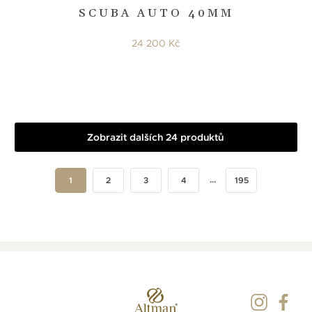
SCUBA AUTO 40MM
24 200 Kč
Zobrazit dalších 24 produktů
...
1
2
3
4
195