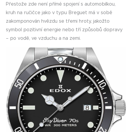
Přestože zde není přímé spojení s automobilkou,
kruh na ručičce jako v typu Breguet má v sobě
zakomponován hvězdu se třemi hroty, jakožto
symbol pozitivní energie nebo tří způsobů dopravy
– po vodě, ve vzduchu a na zemi.