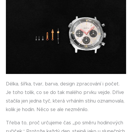
Délka, šířka, tvar, barva, design zpracování i počet.
Je toho tolik, co se do tak malého prvku vejde. Dříve
stačila jen jedna tyč, která vrháním stínu oznamovala,
kolik je hodin. Něco se ale nezměnilo.
Třeba to, proč určujeme čas „po směru hodinových
ručiček.“ Protože každý den, stejně jako u slunečních