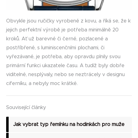
Obvykle jsou ručičky vyrobené z kovu, a říká se, že k
jejich perfektní výrobě je potřeba minimálně 20
kroků. Ať už barevné či černé, pozlacené a
postříbřené, s luminiscenčními plochami, či
vyřezávané, je potřeba, aby opravdu plnily svou
primární funkci ukazatele času. A tudíž byly dobře
viditelné, nesplývaly, nebo se neztrácely v designu
ciferníku, a nebyly moc krátké.
Související články
Jak vybrat typ řemínku na hodinkách pro muže