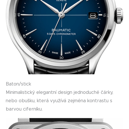
Baton/stick
Minimalistický elegantní design jednoduché čárky,
nebo obušku, která využívá zejména kontrastu s
barvou ciferníku.