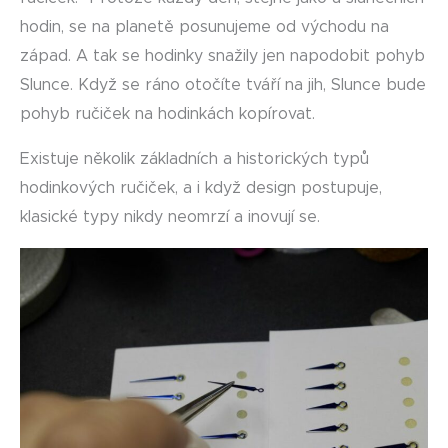
hodin, se na planetě posunujeme od východu na
západ. A tak se hodinky snažily jen napodobit pohyb
Slunce. Když se ráno otočíte tváří na jih, Slunce bude
pohyb ručiček na hodinkách kopírovat.
Existuje několik základních a historických typů
hodinkových ručiček, a i když design postupuje,
klasické typy nikdy neomrzí a inovují se.