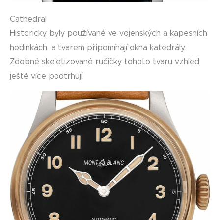
Cathedral
Historicky byly používané ve vojenských a kapesních
hodinkách, a tvarem připomínají okna katedrály.
Zdobné skeletizované ručičky tohoto tvaru vzhled
ještě více podtrhují.