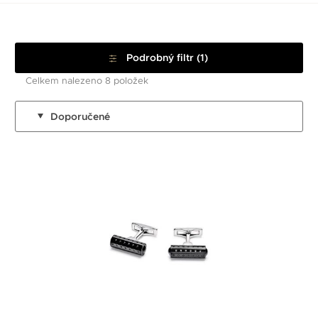
Podrobný filtr (1)
Celkem nalezeno 8 položek
Doporučené