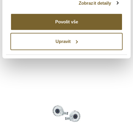
Zobrazit detaily
MontBlanc
Povolit vše
MEISTERSTÜCK OVAL
CUFFLINKS WITH GEOMETRIC
LACQUER INLAY
Upravit
8 600 Kč