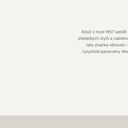
Když v roce 1957 založi
předešlých stylů a nabídn
tato značka věnovat i
vytyčené parametry. Mod