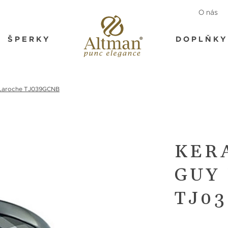
O nás
ŠPERKY
DOPLŇKY
 Laroche TJ039GCNB
KER
GUY
TJ0