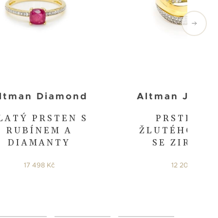
ltman Diamond
Altman Jewel
LATÝ PRSTEN S
PRSTEN Z
RUBÍNEM A
ŽLUTÉHO ZL
DIAMANTY
SE ZIRKON
17 498 Kč
12 200 Kč