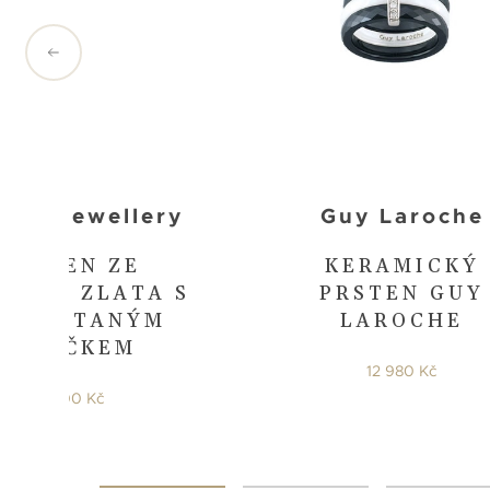
man Jewellery
Guy Laroche
PRSTEN ZE
KERAMICKÝ
TÉHO ZLATA S
PRSTEN GUY
ROPLÉTANÝM
LAROCHE
SRDÍČKEM
12 980 Kč
13 200 Kč