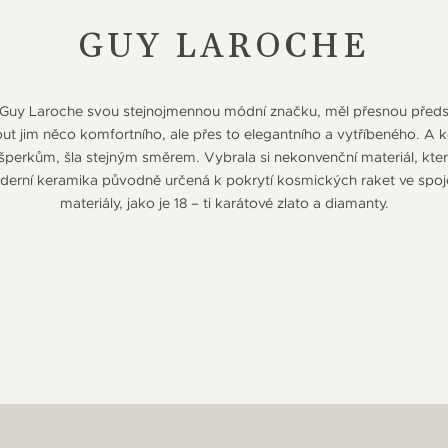
GUY LAROCHE
l Guy Laroche svou stejnojmennou módní značku, měl přesnou před
out jim něco komfortního, ale přes to elegantního a vytříbeného. A 
 šperkům, šla stejným směrem. Vybrala si nekonvenční materiál, kter
erní keramika původně určená k pokrytí kosmických raket ve spojen
materiály, jako je 18 – ti karátové zlato a diamanty.