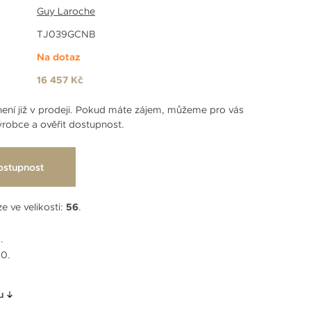
Guy Laroche
TJ039GCNB
Na dotaz
16 457 Kč
ení již v prodeji. Pokud máte zájem, můžeme pro vás
robce a ověřit dostupnost.
ostupnost
e ve velikosti:
56
.
.
0.
u