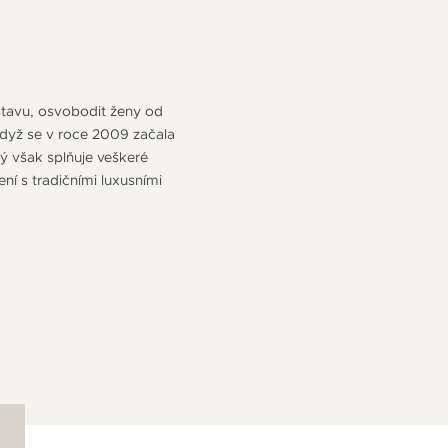
stavu, osvobodit ženy od
když se v roce 2009 začala
ý však splňuje veškeré
í s tradičními luxusními