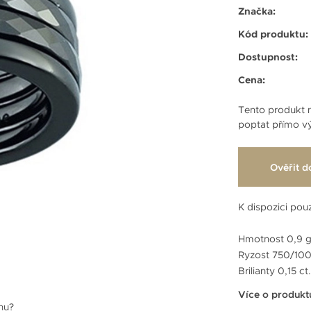
Značka:
Kód produktu:
Dostupnost:
Cena:
Tento produkt n
poptat přímo vý
Ověřit d
K dispozici pouz
Hmotnost 0,9 g
Ryzost 750/100
Brilianty 0,15 ct.
Více o produkt
enu?