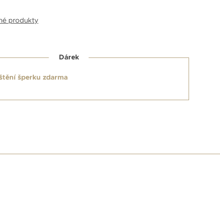
bné produkty
Dárek
štění šperku zdarma
E