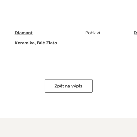
Diamant
Pohlaví
D
Keramika
,
Bílé Zlato
Zpět na výpis