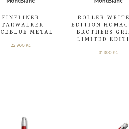
MontBlanc
MontBlanc
FINELINER
ROLLER WRIT
STARWALKER
EDITION HOMAG
ACEBLUE METAL
BROTHERS GR
LIMITED EDIT
22 900 Kč
31 300 Kč