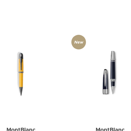
New
MontBlanc
MontBlanc