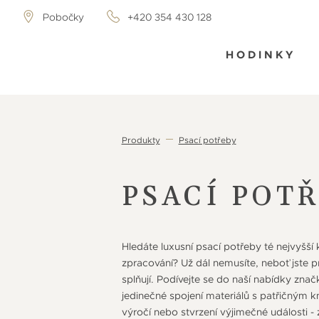
Pobočky
+420 354 430 128
HODINKY
Produkty
Psací potřeby
PSACÍ POT
Hledáte luxusní psací potřeby té nejvyšší
zpracování? Už dál nemusíte, neboť jste pr
splňují. Podívejte se do naší nabídky zna
jedinečné spojení materiálů s patřičným 
výročí nebo stvrzení výjimečné události - 