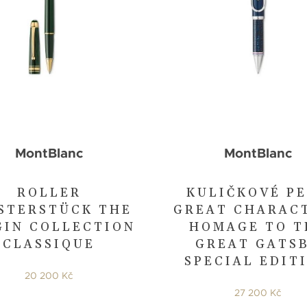
MontBlanc
MontBlanc
ROLLER
KULIČKOVÉ P
STERSTÜCK THE
GREAT CHARAC
GIN COLLECTION
HOMAGE TO T
CLASSIQUE
GREAT GATS
SPECIAL EDIT
20 200 Kč
27 200 Kč