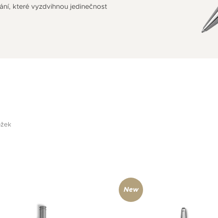
ání, které vyzdvihnou jedinečnost
ožek
New