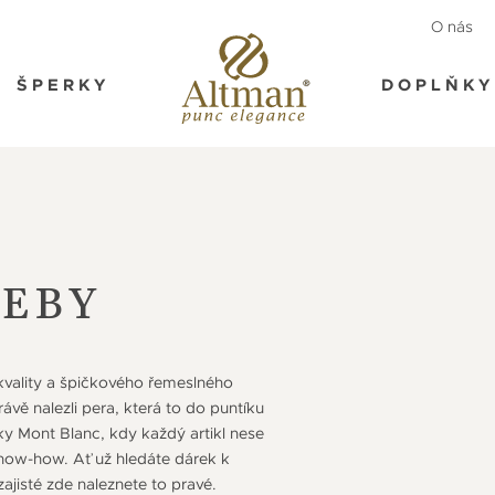
O nás
ŠPERKY
DOPLŇKY
ŘEBY
 kvality a špičkového řemeslného
ávě nalezli pera, která to do puntíku
čky Mont Blanc, kdy každý artikl nese
know-how. Ať už hledáte dárek k
zajisté zde naleznete to pravé.