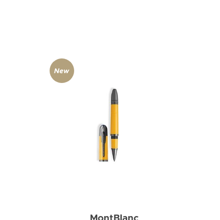
New
MontBlanc