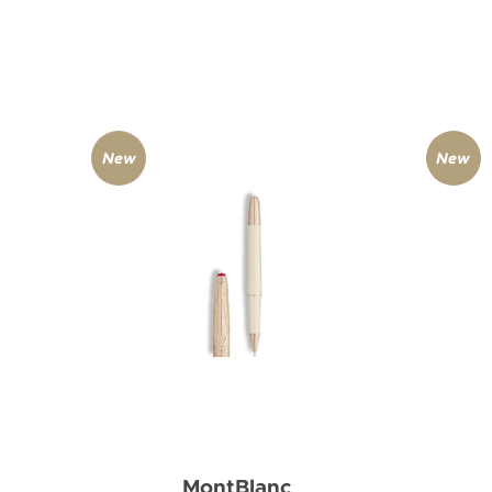
New
New
MontBlanc