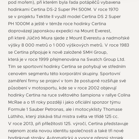
pod mořem), při kterém byla řada potápěčů vybavena
hodinkami Certina DS-2 Super PH 500M. V roce 1970
se v projektu Tektite II využil model Certina DS 2 Super
PH 1000M a ještě v témže roce hodinky Certina
doprovázejí japonskou expedici na Mount Everest,
při které Júičiró Miura sjede z Mount Everestu a nadmořské
výšky 8 000 metrů o 1 000 výškových metrů. V roce 1983
se Certina připojuje k nově založené SMH Group,
která je v roce 1999 přejmenována na Swatch Group Ltd.
Tím se sportovní hodinky Certina se pohybují ve středním
cenovém segmentu této korporátní skupiny. Sportovní
zaměření firmy se projeví v tom že postupně rozšiřuje své
působení v motosportu, kde se v roce 2002 objevují
hodinky Certina na ruce světového šampiona v rallye Colina
McRae a o tři roky později i jako oficiální sponzor týmu
Formule 1 Sauber Petronas, ale i motocyklisty Thomase
Lüthiho, který získává titul mistra světa ve třídě 125 cc.
V roce 2013, při příležitosti 125. výročí, Certina představuje
nejenom zcela novou identitu společnosti a také tři nové
hodinkové strojky. Automatický a vysoce přesný strojek