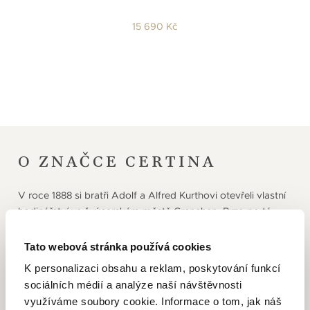
15 690 Kč
O ZNAČCE CERTINA
V roce 1888 si bratři Adolf a Alfred Kurthovi otevřeli vlastní
hodinářství ve švýcarském městě Grenchen. Brzo po té
se pustili, spolu s dalšími třemi jejich zaměstnanci,
do kompletní výroby hodinek, které vznikaly v přístavbě
Tato webová stránka používá cookies
jejich rodinného domu. V roce 1906 začali používat pro své
K personalizaci obsahu a reklam, poskytování funkcí
produkty název Grana a díky vysoké kvalitě hodinek
sociálních médií a analýze naší návštěvnosti
obchod vzkvétal a v 30. letech začali používat značku
využíváme soubory cookie. Informace o tom, jak náš
Certina. Ta byla roku 1939 oficiálně registrována a od roku