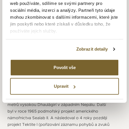
web používáte, sdílíme se svými partnery pro
1949 používaná jako jediný název značky. Ve dvacátých
sociální média, inzerci a analýzy. Partneři tyto údaje
letech se ke společnosti přidávají také Alfredovi synové
mohou zkombinovat s dalšími informacemi, které jste
Erwin a Hans. Velkým přelomem je rok 1959 kdy firma
jim poskytli nebo které získali v důsledku toho, že
zavedla koncept DS u hodinek a nový symbol – želvu.
používáte jejich služby.
Jedná se o automatické hodinky extrémně odolné proti
nárazu (strojek je "zavěšený" uvnitř vysoce zpevněného
pláště) a voděodolné až do 20 barů (200 metrů), díky
Zobrazit detaily
inovativní kombinaci těsnění a materiálů. Nastavuje
tak nové standardy pro celou generaci náramkových
hodinek. Želví krunýř je symbolem robustnosti a odolnosti –
Povolit vše
připomíná mimořádnou odolnost hodinek konceptu DS.
Jsou to vlastnosti, kterými se bez výjimky vyznačují
všechny hodinky Certina. Výjimečná odolnost hodinek
Upravit
se ihned projevila při náročných expedicích. První byla
expedice do Himalájí a to první úspěšný výstup na 8 167
metrů vysokou Dhaulágirí v západním Nepálu. Další
byl v roce 1965 podmořský projekt amerického
námořnictva Sealab II. A následoval o 4 roky později
projekt Tektite I (pořizování záznamu pohybů a zvuků