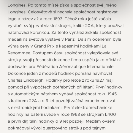
Longines. Po tomto místě získala společnost své jméno
Longines. Celosvětově si nechala společnost registrovat
logo a název až v roce 1893. Téhož roku ještě začala
vyrábět svůj první vlastní strojek, kalibr 20A, který používal
natahovací korunkou. Za tento vynález získala společnost
medaili na světové výstavě v Paříži. Dalším oceněním byla
výhra ceny v Grand Prix s kapesními hodinkami La
Renommée. Postupem času společnost vylepšovala své
strojky, svoji přesností dokonce firma uspěla jako oficiální
dodavatel pro Fédération Aéronautique Internationale.
Dokonce jeden z modelů hodinek pomáhá navrhovat
Charles Lindbergh. Hodinky pro letce z roku 1927 mají
pomoci při výpočtech potřebných při létání. První hodinky
s automatickým nátahem vydává společnost roku 1945
s kalibrem 22A a o 9 let později začíná experimentovat
s elektronickými hodinkami. První elektromechanické
hodinky na baterii uvede v roce 1963 se strojkem L400
a první digitální hodinky o 9 let později. Mezitím ovšem
pokračoval vývoj quartzového strojku pod tajným