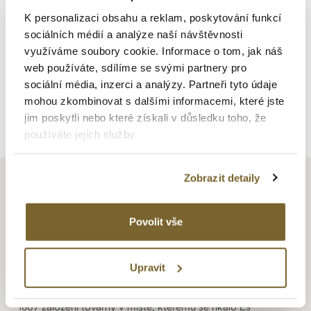
K personalizaci obsahu a reklam, poskytování funkcí
CONQUEST V.H.P.
sociálních médií a analýze naší návštěvnosti
využíváme soubory cookie. Informace o tom, jak náš
27 300 Kč
web používáte, sdílíme se svými partnery pro
sociální média, inzerci a analýzy. Partneři tyto údaje
mohou zkombinovat s dalšími informacemi, které jste
jim poskytli nebo které získali v důsledku toho, že
používáte jejich služby.
Zobrazit detaily
O ZNAČCE LONGINES
Povolit vše
Počátky společnosti se datují do roku 1832, kdy v Saint-
Imier začal podnikat Auguste Agassiz. V roce 1852
se připojil do společnosti ekonom a Agassiziho synovec
Upravit
Ernest Francillon. Další spojení proběhlo roku 1983
se Swatch Group. Rozrůstající se výroba si vyžádala v roce
1867 založení továrny v místě, kterému se říkalo Es