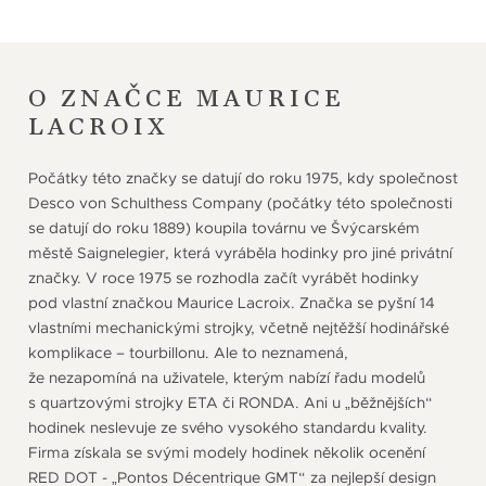
O ZNAČCE MAURICE
LACROIX
Počátky této značky se datují do roku 1975, kdy společnost
Desco von Schulthess Company (počátky této společnosti
se datují do roku 1889) koupila továrnu ve Švýcarském
městě Saignelegier, která vyráběla hodinky pro jiné privátní
značky. V roce 1975 se rozhodla začít vyrábět hodinky
pod vlastní značkou Maurice Lacroix. Značka se pyšní 14
vlastními mechanickými strojky, včetně nejtěžší hodinářské
komplikace – tourbillonu. Ale to neznamená,
že nezapomíná na uživatele, kterým nabízí řadu modelů
s quartzovými strojky ETA či RONDA. Ani u „běžnějších“
hodinek neslevuje ze svého vysokého standardu kvality.
Firma získala se svými modely hodinek několik ocenění
RED DOT - „Pontos Décentrique GMT“ za nejlepší design