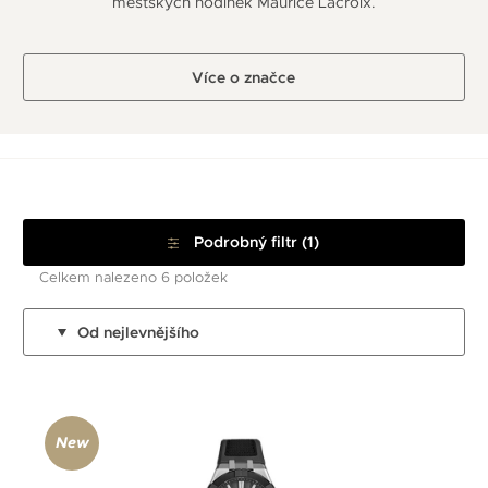
městských hodinek Maurice Lacroix.
Více o značce
Podrobný filtr (1)
Celkem nalezeno 6 položek
Od nejlevnějšího
New