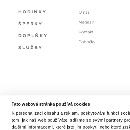
HODINKY
O nás
Magazín
ŠPERKY
Kontakt
DOPLŇKY
Pobočky
SLUŽBY
Tato webová stránka používá cookies
Reklamační řád
Obchodní podmínky
Ochrana oso
K personalizaci obsahu a reklam, poskytování funkcí soci
tom, jak náš web používáte, sdílíme se svými partnery pro
dalšími informacemi, které jste jim poskytli nebo které zís