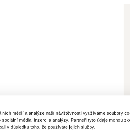
bních údajů
álních médií a analýze naší návštěvnosti využíváme soubory co
 sociální média, inzerci a analýzy. Partneři tyto údaje mohou z
kali v důsledku toho, že používáte jejich služby.