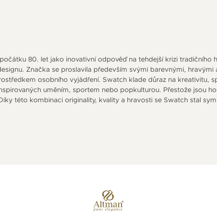
H
očátku 80. let jako inovativní odpověď na tehdejší krizi tradičního
o designu. Značka se proslavila především svými barevnými, hravými
tředkem osobního vyjádření. Swatch klade důraz na kreativitu, spol
h inspirovaných uměním, sportem nebo popkulturou. Přestože jsou h
 Díky této kombinaci originality, kvality a hravosti se Swatch stal 