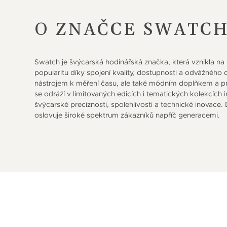
O ZNAČCE SWATC
Swatch je švýcarská hodinářská značka, která vznikla na p
popularitu díky spojení kvality, dostupnosti a odvážnéh
nástrojem k měření času, ale také módním doplňkem a pros
se odráží v limitovaných edicích i tematických kolekcíc
švýcarské preciznosti, spolehlivosti a technické inovace.
oslovuje široké spektrum zákazníků napříč generacemi.