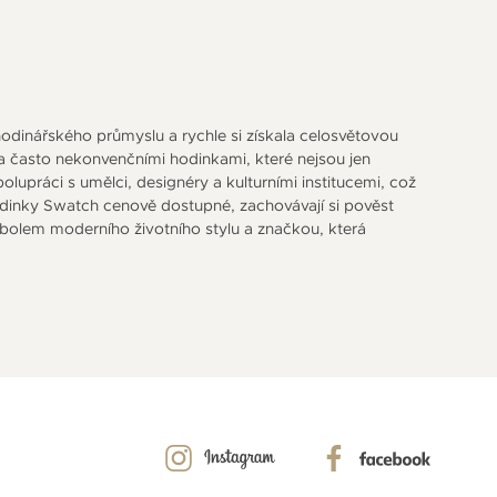
 hodinářského průmyslu a rychle si získala celosvětovou
 a často nekonvenčními hodinkami, které nejsou jen
upráci s umělci, designéry a kulturními institucemi, což
odinky Swatch cenově dostupné, zachovávají si pověst
symbolem moderního životního stylu a značkou, která