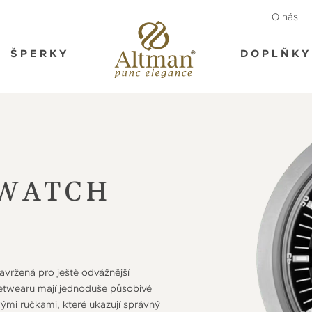
O nás
ŠPERKY
DOPLŇKY
SWATCH
vržená pro ještě odvážnější
etwearu mají jednoduše působivé
mi ručkami, které ukazují správný