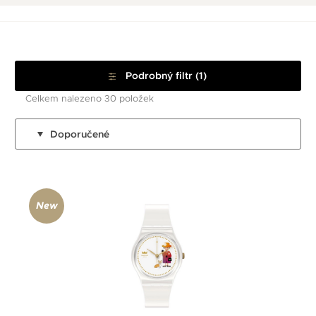
Podrobný filtr (1)
Celkem nalezeno 30 položek
Doporučené
New