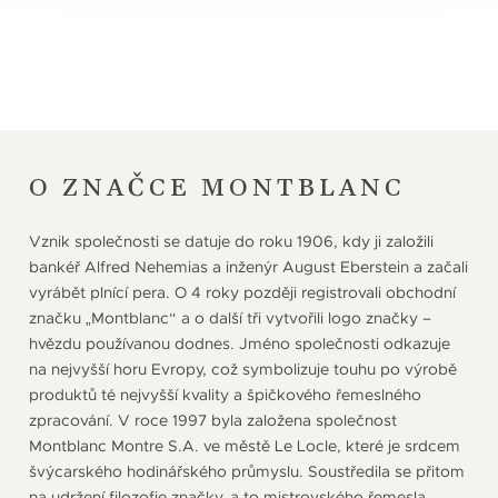
O ZNAČCE MONTBLANC
Vznik společnosti se datuje do roku 1906, kdy ji založili
bankéř Alfred Nehemias a inženýr August Eberstein a začali
vyrábět plnící pera. O 4 roky později registrovali obchodní
značku „Montblanc“ a o další tři vytvořili logo značky –
hvězdu používanou dodnes. Jméno společnosti odkazuje
na nejvyšší horu Evropy, což symbolizuje touhu po výrobě
produktů té nejvyšší kvality a špičkového řemeslného
zpracování. V roce 1997 byla založena společnost
Montblanc Montre S.A. ve městě Le Locle, které je srdcem
švýcarského hodinářského průmyslu. Soustředila se přitom
na udržení filozofie značky, a to mistrovského řemesla