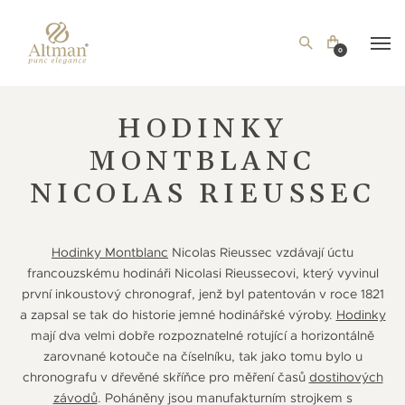
0
HODINKY
MONTBLANC
NICOLAS RIEUSSEC
Hodinky Montblanc
Nicolas Rieussec vzdávají úctu
francouzskému hodináři Nicolasi Rieussecovi, který vyvinul
první inkoustový chronograf, jenž byl patentován v roce 1821
a zapsal se tak do historie jemné hodinářské výroby.
Hodinky
mají dva velmi dobře rozpoznatelné rotující a horizontálně
zarovnané kotouče na číselníku, tak jako tomu bylo u
chronografu v dřevěné skříňce pro měření časů
dostihových
závodů
. Poháněny jsou manufakturním strojkem s