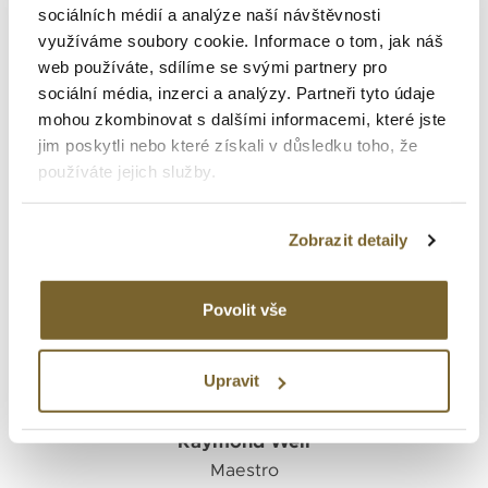
MAESTRO AUTOMATIC OPEN
sociálních médií a analýze naší návštěvnosti
HEART
využíváme soubory cookie. Informace o tom, jak náš
web používáte, sdílíme se svými partnery pro
47 925 Kč
sociální média, inzerci a analýzy. Partneři tyto údaje
mohou zkombinovat s dalšími informacemi, které jste
jim poskytli nebo které získali v důsledku toho, že
používáte jejich služby.
Zobrazit detaily
Povolit vše
Upravit
Raymond Weil
Maestro