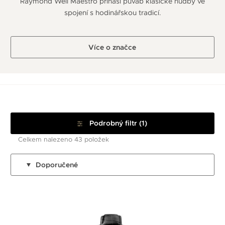
Raymond Weil Maestro přináší půvab klasické hudby ve
spojení s hodinářskou tradicí.
Více o značce
Podrobný filtr (1)
Celkem nalezeno 43 položek
Doporučené