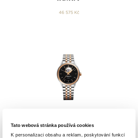
46 575 Kč
Raymond Weil
Maestro
Tato webová stránka používá cookies
K personalizaci obsahu a reklam, poskytování funkcí