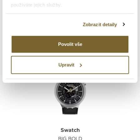
používáte jejich služby.
PINK DAZE
Zobrazit detaily
2 390 Kč
Povolit vše
Upravit
Swatch
BIG BOLD