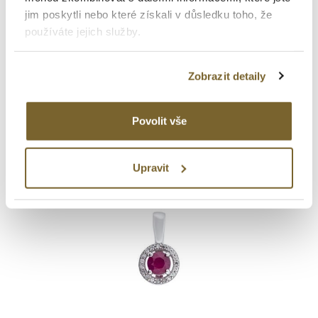
Altman Diamond
jim poskytli nebo které získali v důsledku toho, že
používáte jejich služby.
ZLATÝ PŘÍVĚSEK VE TVARU
SRDCE S DIAMANTEM
Zobrazit detaily
3 498 Kč
Povolit vše
Upravit