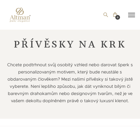
0
PŘÍVĚSKY NA KRK
Chcete podtrhnout svůj osobitý vzhled nebo darovat šperk s
personalizovaným motivem, který bude neustále s
obdarovaným člověkem? Mezi našimi přívěsky si takový jistě
vyberete. Není lepšího způsobu, jak dát vyniknout bílým či
barevným drahokamům nebo designovým tvarům, než je ve
vašem dekoltu doplněném právě o takový luxusní klenot.