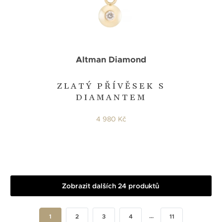
Altman Diamond
ZLATÝ PŘÍVĚSEK S
DIAMANTEM
4 980 Kč
Zobrazit dalších 24 produktů
...
1
2
3
4
11