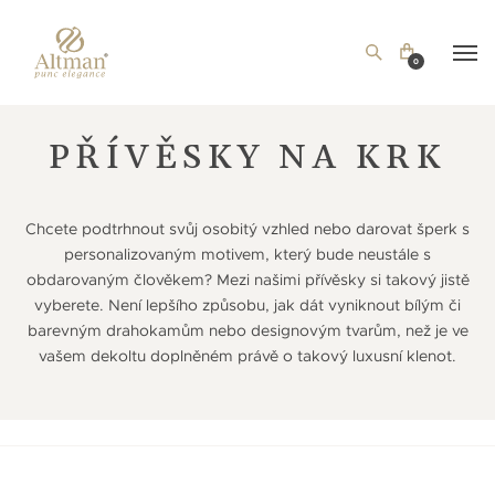
0
PŘÍVĚSKY NA KRK
Chcete podtrhnout svůj osobitý vzhled nebo darovat šperk s
personalizovaným motivem, který bude neustále s
obdarovaným člověkem? Mezi našimi přívěsky si takový jistě
vyberete. Není lepšího způsobu, jak dát vyniknout bílým či
barevným drahokamům nebo designovým tvarům, než je ve
vašem dekoltu doplněném právě o takový luxusní klenot.