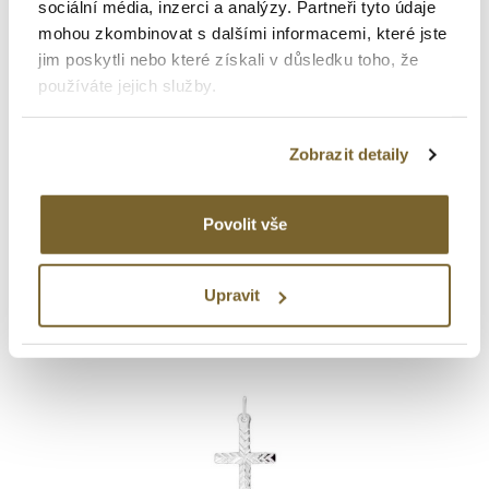
sociální média, inzerci a analýzy. Partneři tyto údaje
mohou zkombinovat s dalšími informacemi, které jste
jim poskytli nebo které získali v důsledku toho, že
používáte jejich služby.
Altman Jewellery
Zobrazit detaily
PŘÍVĚSEK ZE ŽLUTÉHO ZLATA
VE TVARU SRDCE S KAMENY
Povolit vše
1 330 Kč
Upravit