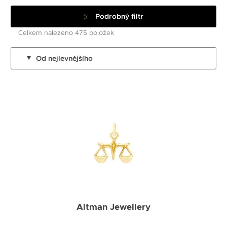
Podrobný filtr
Celkem nalezeno 475 položek
Od nejlevnějšího
Altman Jewellery