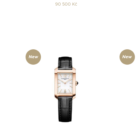
90 500 Kč
New
New