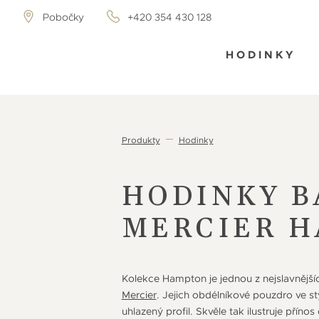
Pobočky
+420 354 430 128
HODINKY
Produkty
Hodinky
HODINKY B
MERCIER 
Kolekce Hampton je jednou z nejslavnějš
Mercier
. Jejich obdélníkové pouzdro ve s
uhlazený profil. Skvěle tak ilustruje přín