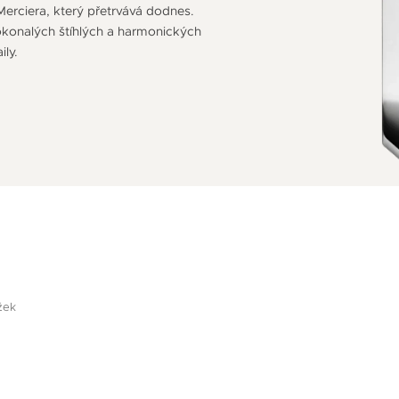
erciera, který přetrvává dodnes.
konalých štíhlých a harmonických
ly.
žek