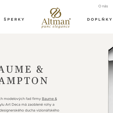
O nás
ŠPERKY
DOPLŇKY
AUME &
HAMPTON
ích modelových řad firmy
Baume &
tylu Art Deca má zaoblené rohy a
os designerského ducha vizionářského