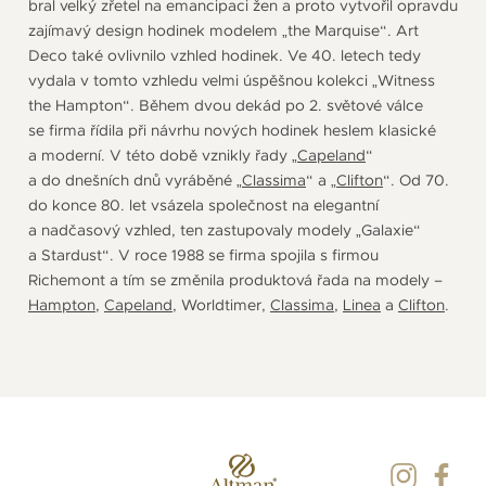
bral velký zřetel na emancipaci žen a proto vytvořil opravdu
zajímavý design hodinek modelem „the Marquise“. Art
Deco také ovlivnilo vzhled hodinek. Ve 40. letech tedy
vydala v tomto vzhledu velmi úspěšnou kolekci „Witness
the Hampton“. Během dvou dekád po 2. světové válce
se firma řídila při návrhu nových hodinek heslem klasické
a moderní. V této době vznikly řady „
Capeland
“
a do dnešních dnů vyráběné „
Classima
“ a „
Clifton
“. Od 70.
do konce 80. let vsázela společnost na elegantní
a nadčasový vzhled, ten zastupovaly modely „Galaxie“
a Stardust“. V roce 1988 se firma spojila s firmou
Richemont a tím se změnila produktová řada na modely –
Hampton
,
Capeland
, Worldtimer,
Classima
,
Linea
a
Clifton
.