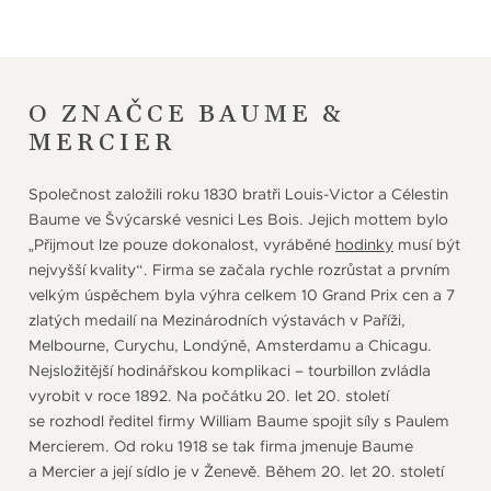
O ZNAČCE BAUME &
MERCIER
Společnost založili roku 1830 bratři Louis-Victor a Célestin
Baume ve Švýcarské vesnici Les Bois. Jejich mottem bylo
„Přijmout lze pouze dokonalost, vyráběné
hodinky
musí být
nejvyšší kvality“. Firma se začala rychle rozrůstat a prvním
velkým úspěchem byla výhra celkem 10 Grand Prix cen a 7
zlatých medailí na Mezinárodních výstavách v Paříži,
Melbourne, Curychu, Londýně, Amsterdamu a Chicagu.
Nejsložitější hodinářskou komplikaci – tourbillon zvládla
vyrobit v roce 1892. Na počátku 20. let 20. století
se rozhodl ředitel firmy William Baume spojit síly s Paulem
Mercierem. Od roku 1918 se tak firma jmenuje Baume
a Mercier a její sídlo je v Ženevě. Během 20. let 20. století