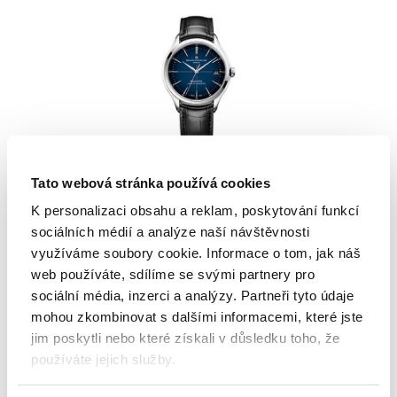
Tato webová stránka používá cookies
Baume & Mercier
K personalizaci obsahu a reklam, poskytování funkcí
Clifton Baumatic
sociálních médií a analýze naší návštěvnosti
využíváme soubory cookie. Informace o tom, jak náš
CLIFTON BAUMATIC
web používáte, sdílíme se svými partnery pro
sociální média, inzerci a analýzy. Partneři tyto údaje
93 100 Kč
mohou zkombinovat s dalšími informacemi, které jste
jim poskytli nebo které získali v důsledku toho, že
používáte jejich služby.