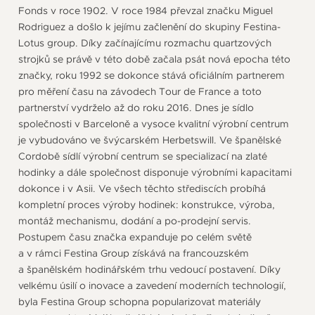
Fonds v roce 1902. V roce 1984 převzal značku Miguel
Rodriguez a došlo k jejímu začlenění do skupiny Festina-
Lotus group. Díky začínajícímu rozmachu quartzových
strojků se právě v této době začala psát nová epocha této
značky, roku 1992 se dokonce stává oficiálním partnerem
pro měření času na závodech Tour de France a toto
partnerství vydrželo až do roku 2016. Dnes je sídlo
společnosti v Barceloně a vysoce kvalitní výrobní centrum
je vybudováno ve švýcarském Herbetswill. Ve španělské
Cordobě sídlí výrobní centrum se specializací na zlaté
hodinky a dále společnost disponuje výrobními kapacitami
dokonce i v Asii. Ve všech těchto střediscích probíhá
kompletní proces výroby hodinek: konstrukce, výroba,
montáž mechanismu, dodání a po-prodejní servis.
Postupem času značka expanduje po celém světě
a v rámci Festina Group získává na francouzském
a španělském hodinářském trhu vedoucí postavení. Díky
velkému úsilí o inovace a zavedení moderních technologií,
byla Festina Group schopna popularizovat materiály