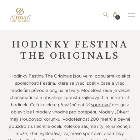
0
HODINKY FESTINA
THE ORIGINALS
Hodinky Festina
The Originals jsou velmi populární kolekcí
společnosti Festina, která se vrací zpět v čase a vrací
modelům původní originální tvary. Modelová řada je velice
charismatická a obsahuje spoustu zajímavých a unikátních
hodinek. Celá kolekce převážně nabízí
sportovní
design a
objevit lze i modely vhodné pro
potápění
. Modely „Diver“
mají šroubovací korunku, vodotěsnost 200 metrů a pevné
pouzdro z ušlechtilé oceli. Kolekce zaujme i ty nejnáročnější
muže, kteří vyhledávají zajímavé sportovní okamžiky.