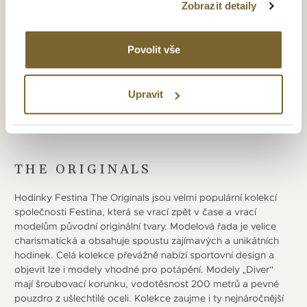
času značka expanduje po celém světě a v rámci Festina
Zobrazit detaily
Group získává na francouzském a španělském hodinářském
trhu vedoucí postavení. Díky velkému úsilí o inovace
a zavedení moderních technologií, byla Festina Group
Povolit vše
schopna popularizovat materiály a postupy které její
hodinářské výrobě přinesly jedinečnou exkluzivitu, navíc
Upravit
nabízí opravdu širokou modelovou řadu hodinek.
THE ORIGINALS
Hodinky Festina The Originals jsou velmi populární kolekcí
společnosti Festina, která se vrací zpět v čase a vrací
modelům původní originální tvary. Modelová řada je velice
charismatická a obsahuje spoustu zajímavých a unikátních
hodinek. Celá kolekce převážně nabízí sportovní design a
objevit lze i modely vhodné pro potápění. Modely „Diver“
mají šroubovací korunku, vodotěsnost 200 metrů a pevné
pouzdro z ušlechtilé oceli. Kolekce zaujme i ty nejnáročnější