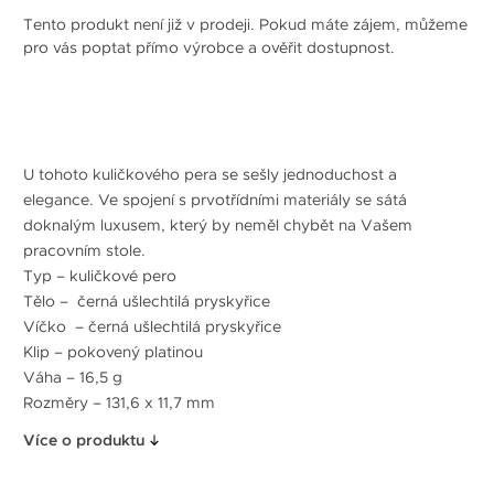
Tento produkt není již v prodeji. Pokud máte zájem, můžeme
pro vás poptat přímo výrobce a ověřit dostupnost.
U tohoto kuličkového pera se sešly jednoduchost a
elegance. Ve spojení s prvotřídními materiály se sátá
doknalým luxusem, který by neměl chybět na Vašem
pracovním stole.
Typ – kuličkové pero
Tělo –
černá
ušlechtilá pryskyřice
Víčko
–
černá
ušlechtilá
pryskyřice
Klip – pokovený platinou
Váha – 16,5 g
Rozměry
– 131,6 x 11,7 mm
Více o produktu