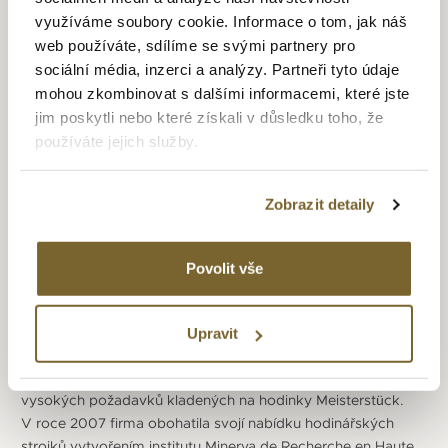
využíváme soubory cookie. Informace o tom, jak náš
web používáte, sdílíme se svými partnery pro
sociální média, inzerci a analýzy. Partneři tyto údaje
mohou zkombinovat s dalšími informacemi, které jste
MONTBLANC
jim poskytli nebo které získali v důsledku toho, že
používáte jejich služby.
Vznik společnosti se datuje do roku 1906, kdy ji založili
bankéř Alfred Nehemias a inženýr August Eberstein a začali
vyrábět plnící pera. O 4 roky později registrovali obchodní
Zobrazit detaily
značku „Montblanc“ a o další tři vytvořili logo značky –
hvězdu používanou dodnes. Jméno společnosti odkazuje
na nejvyšší horu Evropy, což symbolizuje touhu po výrobě
Povolit vše
produktů té nejvyšší kvality a špičkového řemeslného
zpracování. V roce 1997 byla založena společnost Montblanc
Montre S.A. ve městě Le Locle, které je srdcem švýcarského
Upravit
hodinářského průmyslu. Soustředila se přitom na udržení
filozofie značky, a to mistrovského řemesla a uspokojení
vysokých požadavků kladených na hodinky Meisterstück.
V roce 2007 firma obohatila svojí nabídku hodinářských
strojků vytvořením institutu Minerva de Recherche en Haute