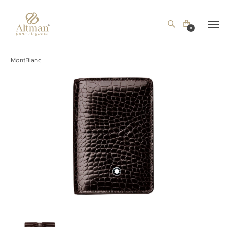
0
MontBlanc