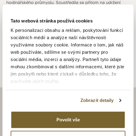
hodinářského průmyslu. Soustředila se přitom na udržení
filozofie značky, a to mistrovského řemesla a uspokojení
vysokých požadavků kladených na hodinky Meisterstück.
Tato webová stránka používá cookies
V roce 2007 firma obohatila svojí nabídku hodinářských
strojků vytvořením institutu Minerva de Recherche en Haute
K personalizaci obsahu a reklam, poskytování funkcí
Horlogerie at Villeret ve Švýcarsku. Tím zároveň získala
sociálních médií a analýze naší návštěvnosti
bohaté zkušenosti malé manufaktury Minervy, která vyráběla
využíváme soubory cookie. Informace o tom, jak náš
strojky od roku 1858.
web používáte, sdílíme se svými partnery pro
sociální média, inzerci a analýzy. Partneři tyto údaje
mohou zkombinovat s dalšími informacemi, které jste
jim poskytli nebo které získali v důsledku toho, že
používáte jejich služby.
Zobrazit detaily
ZAJÍMAJÍ VÁS LUXUSNÍ
HODINKY A ŠPERKY?
Povolit vše
BUĎTE S NÁMI V OBRAZE.