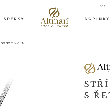
O nás
ŠPERKY
DOPLŇKY
s řetízkem SC41601
STŘ
S ŘE