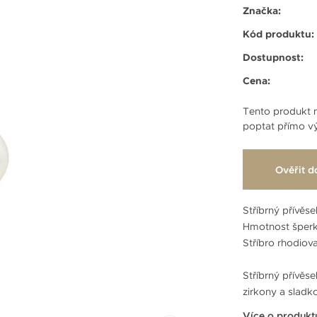
Značka:
Kód produktu:
Dostupnost:
Cena:
Tento produkt n
poptat přímo vý
Ověřit d
Stříbrný přívěse
Hmotnost šperk
Stříbro rhodio
Stříbrný přívěs
zirkony a sladk
Více o produkt