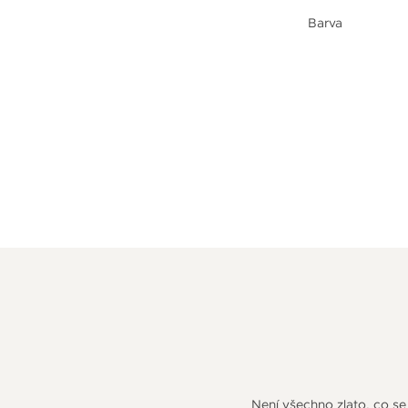
Barva
Není všechno zlato, co se 