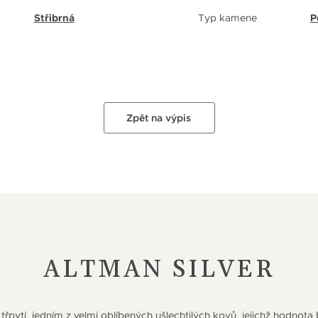
Střibrná
Typ kamene
P
Zpět na výpis
ALTMAN SILVER
třpytí, jedním z velmi oblíbených ušlechtilých kovů, jejichž hodnota