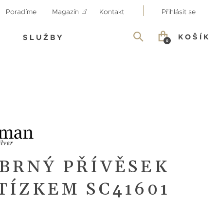
Poradíme
Magazín
Kontakt
Přihlásit se
KOŠÍK
SLUŽBY
0
ÍBRNÝ PŘÍVĚSEK
TÍZKEM SC41601