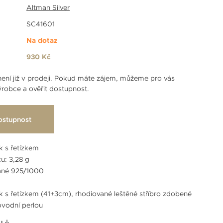
Altman Silver
SC41601
Na dotaz
930 Kč
ení již v prodeji. Pokud máte zájem, můžeme pro vás
robce a ověřit dostupnost.
ostupnost
k s řetízkem
u: 3,28 g
vané 925/1000
ek s řetízkem (41+3cm), rhodiované leštěné stříbro zdobené
ovodní perlou
u