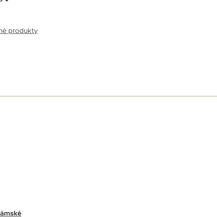
bné produkty
E
ámské