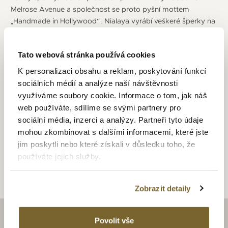
Melrose Avenue a společnost se proto pyšní mottem
„Handmade in Hollywood“. Nialaya vyrábí veškeré šperky na
zakázku až na základě objednávky zákazníka, což značí, že
každý model šperku je vyprodukován v omezeném
Tato webová stránka používá cookies
množství. Návrhářem a zakladatel společnosti je dánský
designer Jannik Olander, mj. bývalý designer společnosti
K personalizaci obsahu a reklam, poskytování funkcí
Ralph Lauren a Tommy Hilfiger. Pro výjimečný a originální
sociálních médií a analýze naší návštěvnosti
design si šperky NIALAYA oblíbilo mnoho světových celebrit.
využíváme soubory cookie. Informace o tom, jak náš
Nosí je např. Cristiano Ronaldo, Madonna, Beyonce, Jeniffer
web používáte, sdílíme se svými partnery pro
Aniston, Orlando Bloom, Tomáš Berdych a další. Zákazník
sociální média, inzerci a analýzy. Partneři tyto údaje
pro sebe může objednat konkrétní šperk, který nosí jeho
mohou zkombinovat s dalšími informacemi, které jste
ikona.
jim poskytli nebo které získali v důsledku toho, že
používáte jejich služby.
Zobrazit detaily
Povolit vše