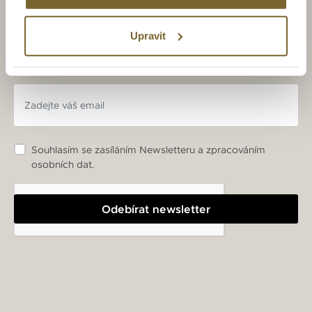
ZAJÍMAJÍ VÁS LUXUSNÍ
HODINKY A ŠPERKY?
Upravit
BUĎTE S NÁMI V OBRAZE.
Souhlasím se zasíláním Newsletteru a zpracováním
osobních dat.
Odebírat newsletter