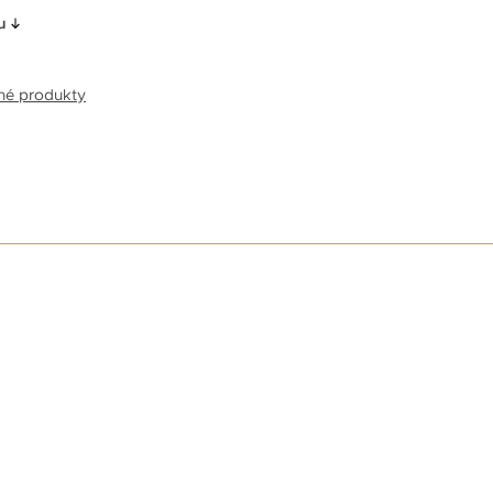
u
bné produkty
E