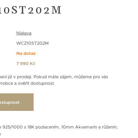
10ST202M
Nialaya
WCZ10ST202M
Na dotaz
7 990 Kč
ení již v prodeji. Pokud máte zájem, můžeme pro vás
robce a ověřit dostupnost.
ostupnost
o 925/1000 s 18K pozlacením, 10mm Akvamarín a růženín;
e