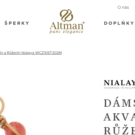
O nás
ŠPERKY
DOPLŇKY
n a Růženín Nialaya WCZ10ST202M
DÁM
AKV
RŮŽ