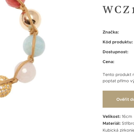
WCZ
Značka:
Kód produktu:
Dostupnost:
Cena:
Tento produkt n
poptat přímo vý
Ověřit d
Velikost:
16cm
Materiál:
Stříbr
Kubická zirkoni