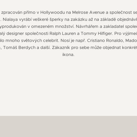
ě zpracován přímo v Hollywoodu na Melrose Avenue a společnost s
Nialaya vyrábí veškeré šperky na zakázku až na základě objednávk
yprodukován v omezeném množství. Návrhářem a zakladatel společ
alý designer společnosti Ralph Lauren a Tommy Hilfiger. Pro výjimečn
lo mnoho světových celebrit. Nosí je např. Cristiano Ronaldo, Mado
, Tomáš Berdych a další. Zákazník pro sebe může objednat konkrétní
ikona.