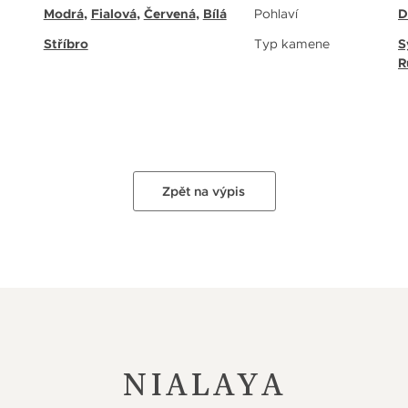
Modrá
,
Fialová
,
Červená
,
Bílá
Pohlaví
D
Stříbro
Typ kamene
S
R
Zpět na výpis
NIALAYA