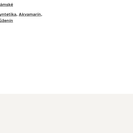
ámské
yntetika
,
Akvamarín
,
ůženín