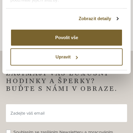
zlatníků mění v opravdové šperkařské skvosty vhodné
obdivu. Šperky v nadčasovém designu s puncem grácie a
elegance.
Zobrazit detaily
Povolit vše
Upravit
ZAJÍMAJÍ VÁS LUXUSNÍ
HODINKY A ŠPERKY?
BUĎTE S NÁMI V OBRAZE.
Souhlasím se zasíláním Newsletteru a zpracováním