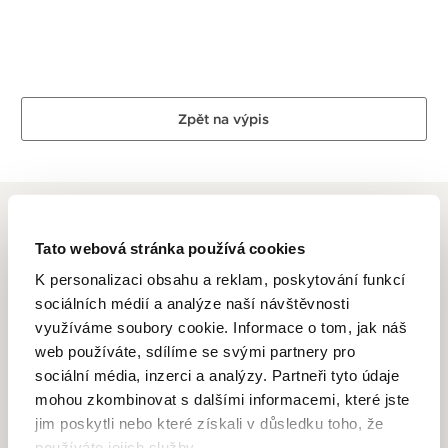
Zpět na výpis
Tato webová stránka používá cookies
K personalizaci obsahu a reklam, poskytování funkcí
ALTMAN DIAMOND
sociálních médií a analýze naší návštěvnosti
využíváme soubory cookie. Informace o tom, jak náš
Dlouhletá zkušenost, odborné znalosti, láska k řemeslu a
web používáte, sdílíme se svými partnery pro
zlatnické dovednosti je to, co se odráží ve špercích Altman
sociální média, inzerci a analýzy. Partneři tyto údaje
Diamond. Drahé kovy ve spojení s krásnými a ušlechtilými
mohou zkombinovat s dalšími informacemi, které jste
diamanty, které jsou pečlivě a znalecky vybírané pod
jim poskytli nebo které získali v důsledku toho, že
dohledem opravdových odborníků se v rukách zručných
používáte jejich služby.