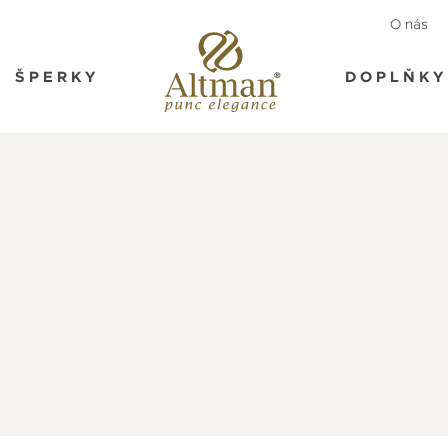
O nás
ŠPERKY
DOPLŇKY
I