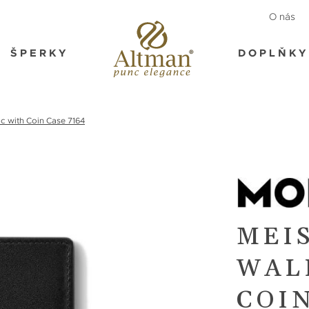
O nás
ŠPERKY
DOPLŇKY
c with Coin Case 7164
MEI
WAL
COIN