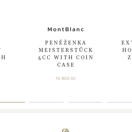
MontBlanc
PENĚŽENKA
EX
T
MEISTERSTÜCK
HO
TH
4CC WITH COIN
Z
CASE
10 800 Kč