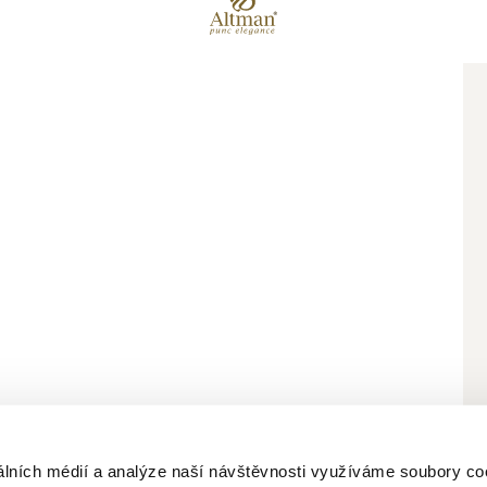
bních údajů
álních médií a analýze naší návštěvnosti využíváme soubory co