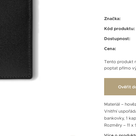
Značka:
Kód produktu:
Dostupnost:
Cena:
Tento produkt n
poptat přímo vý
Ověřit d
Materiál – hově
Vnitřní uspořádá
bankovky, 1 kap
Rozměry – 11 x 
Více o produkt