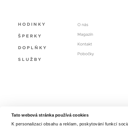
HODINKY
O nás
Magazín
ŠPERKY
Kontakt
DOPLŇKY
Pobočky
SLUŽBY
Tato webová stránka používá cookies
Reklamační řád
Obchodní podmínky
Ochrana oso
K personalizaci obsahu a reklam, poskytování funkcí soci