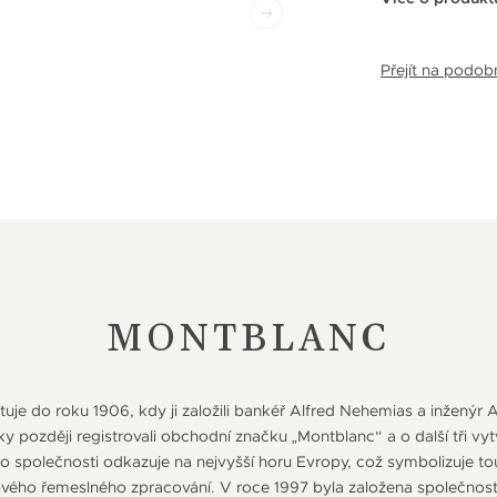
Přejít na podo
MONTBLANC
tuje do roku 1906, kdy ji založili bankéř Alfred Nehemias a inženýr A
ky později registrovali obchodní značku „Montblanc“ a o další tři vy
společnosti odkazuje na nejvyšší horu Evropy, což symbolizuje t
čkového řemeslného zpracování. V roce 1997 byla založena společnos