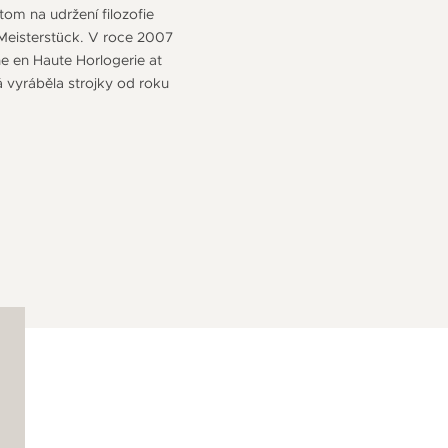
om na udržení filozofie
Meisterstück. V roce 2007
he en Haute Horlogerie at
á vyráběla strojky od roku