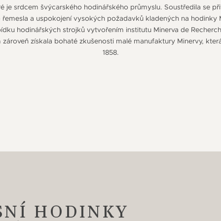
ré je srdcem švýcarského hodinářského průmyslu. Soustředila se přit
o řemesla a uspokojení vysokých požadavků kladených na hodinky 
bídku hodinářských strojků vytvořením institutu Minerva de Recherc
m zároveň získala bohaté zkušenosti malé manufaktury Minervy, kter
1858.
SNÍ HODINKY