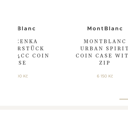
MontBlanc
MontBlanc
PENĚŽENKA
MONTBLANC
EISTERSTÜCK
URBAN SPIRI
LET 4CC COIN
COIN CASE WI
CASE
ZIP
10 600 Kč
6 150 Kč