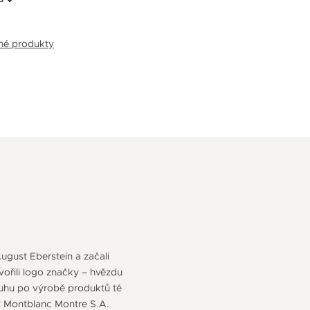
bné produkty
ugust Eberstein a začali
tvořili logo značky – hvězdu
ouhu po výrobě produktů té
t Montblanc Montre S.A.