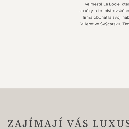
ve městě Le Locle, kte
značky, a to mistrovskéh
firma obohatila svojí na
Villeret ve Švýcarsku. Tí
ZAJÍMAJÍ VÁS LUXU