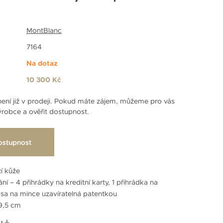
MontBlanc
7164
Na dotaz
10 300 Kč
ení již v prodeji. Pokud máte zájem, můžeme pro vás
robce a ověřit dostupnost.
ostupnost
zí kůže
ní – 4 přihrádky na kreditní karty, 1 přihrádka na
sa na mince uzavíratelná patentkou
9,5 cm
u