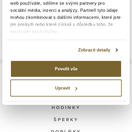
web používáte, sdílíme se svými partnery pro
DIAMANTY
sociální média, inzerci a analýzy. Partneři tyto údaje
3 998 Kč
mohou zkombinovat s dalšími informacemi, které jste
jim poskytli nebo které získali v důsledku toho, že
používáte jejich služby.
Zobrazit detaily
Povolit vše
Upravit
HODINKY
ŠPERKY
DOPLŇKY