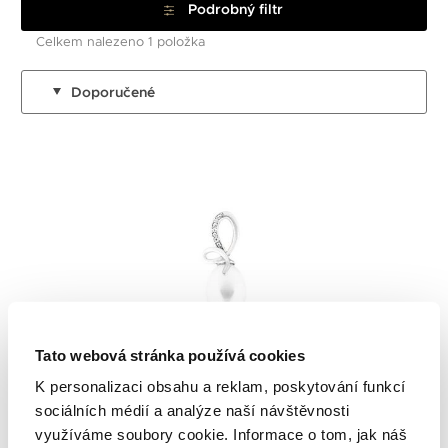
Podrobný filtr
Celkem nalezeno 1 položka
Doporučené
Tato webová stránka používá cookies
Altman Diamond
K personalizaci obsahu a reklam, poskytování funkcí
sociálních médií a analýze naší návštěvnosti
využíváme soubory cookie. Informace o tom, jak náš
ZLATÝ PŘÍVĚSEK S PERLOU A