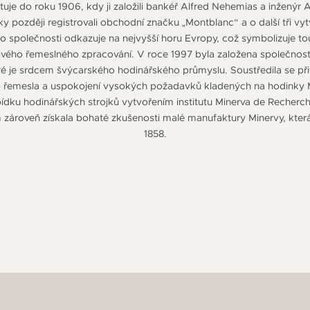
tuje do roku 1906, kdy ji založili bankéř Alfred Nehemias a inženýr A
ky později registrovali obchodní značku „Montblanc“ a o další tři vy
společnosti odkazuje na nejvyšší horu Evropy, což symbolizuje t
čkového řemeslného zpracování. V roce 1997 byla založena společnos
ré je srdcem švýcarského hodinářského průmyslu. Soustředila se přit
o řemesla a uspokojení vysokých požadavků kladených na hodinky 
bídku hodinářských strojků vytvořením institutu Minerva de Recherc
m zároveň získala bohaté zkušenosti malé manufaktury Minervy, kter
1858.