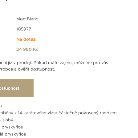
MontBlanc
105977
Na dotaz
24 950 Kč
ení již v prodeji. Pokud máte zájem, můžeme pro vás
robce a ověřit dostupnost.
ostupnost
o
yráběný z 14 karátového zlata částečně pokovený rhodiem
– slabý
á pryskyřice
lá pryskyřice