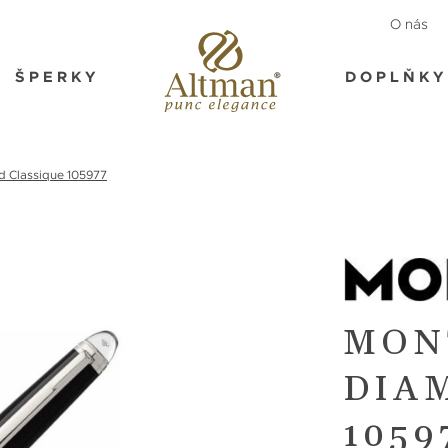
O nás
ŠPERKY
DOPLŇKY
 Classique 105977
MON
DIA
1059