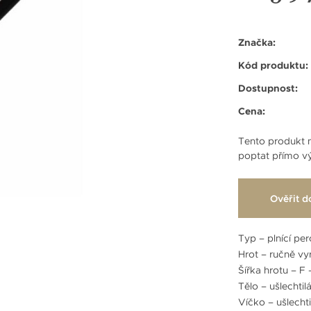
Značka:
Kód produktu:
Dostupnost:
Cena:
Tento produkt n
poptat přímo vý
Ověřit d
Typ – plnící per
Hrot – ručně v
Šířka hrotu – F 
Tělo – ušlechtil
Víčko – ušlechti