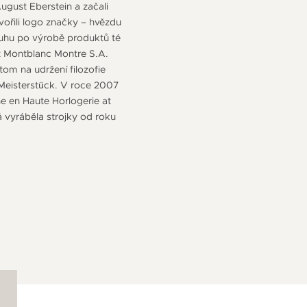
ugust Eberstein a začali
tvořili logo značky – hvězdu
ouhu po výrobě produktů té
t Montblanc Montre S.A.
om na udržení filozofie
Meisterstück. V roce 2007
he en Haute Horlogerie at
á vyráběla strojky od roku