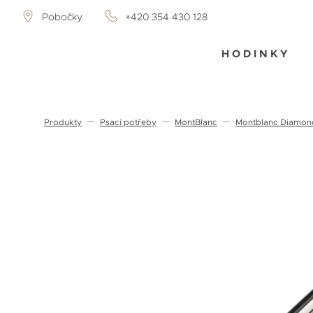
Pobočky
+420 354 430 128
HODINKY
Produkty
Psací potřeby
MontBlanc
Montblanc Diamond