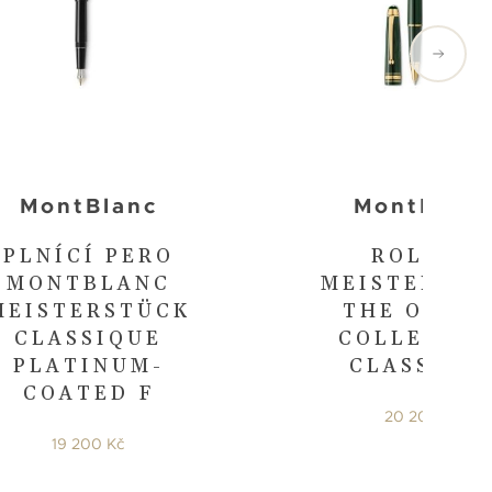
MontBlanc
MontBlanc
PLNÍCÍ PERO
ROLLER
MONTBLANC
MEISTERSTÜ
MEISTERSTÜCK
THE ORIGI
CLASSIQUE
COLLECTIO
PLATINUM-
CLASSIQU
COATED F
20 200 Kč
19 200 Kč