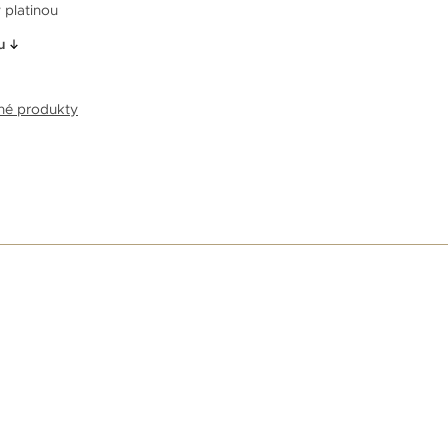
 platinou
u
bné produkty
E