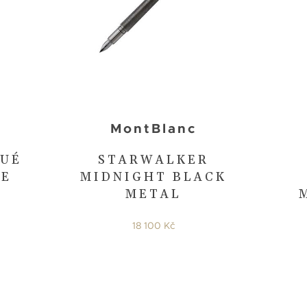
MontBlanc
UÉ
STARWALKER
TE
MIDNIGHT BLACK
METAL
18 100 Kč