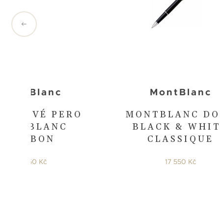
MontBlanc
MontBlanc
LIČKOVÉ PERO
MONTBLANC DO
MONTBLANC
BLACK & WHI
CARBON
CLASSIQUE
16 650 Kč
17 550 Kč