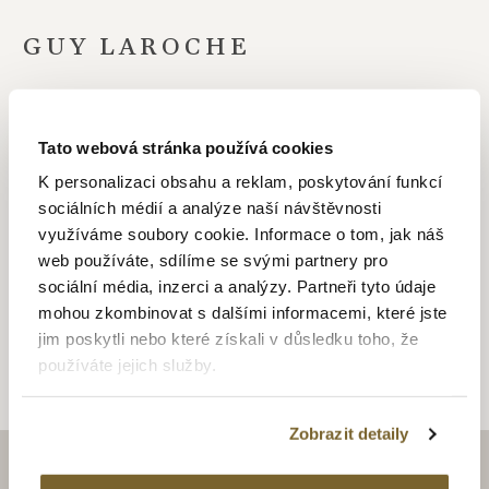
GUY LAROCHE
Když v roce 1957 založil Guy Laroche svou stejnojmennou
módní značku, měl přesnou představu, osvobodit ženy od
Tato webová stránka používá cookies
předešlých stylů a nabídnout jim něco komfortního, ale přes
to elegantního a vytříbeného. A když se v roce 2009 začala
K personalizaci obsahu a reklam, poskytování funkcí
tato značka věnovat i šperkům, šla stejným směrem. Vybrala
sociálních médií a analýze naší návštěvnosti
si nekonvenční materiál, který však splňuje veškeré vytyčené
využíváme soubory cookie. Informace o tom, jak náš
parametry. Moderní keramika původně určená k pokrytí
web používáte, sdílíme se svými partnery pro
kosmických raket ve spojení s tradičními luxusními materiály,
sociální média, inzerci a analýzy. Partneři tyto údaje
jako je 18 – ti karátové zlato a diamanty.
mohou zkombinovat s dalšími informacemi, které jste
jim poskytli nebo které získali v důsledku toho, že
používáte jejich služby.
Zobrazit detaily