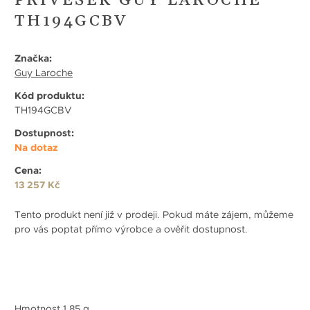
PŘÍVĚŠEK GUY LAROCHE
TH194GCBV
Značka:
Guy Laroche
Kód produktu:
TH194GCBV
Dostupnost:
Na dotaz
Cena:
13 257 Kč
Tento produkt není již v prodeji. Pokud máte zájem, můžeme
pro vás poptat přímo výrobce a ověřit dostupnost.
Hmotnost 1,85 g.