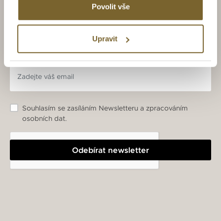
Povolit vše
ZAJÍMAJÍ VÁS LUXUSNÍ
HODINKY A ŠPERKY?
BUĎTE S NÁMI V OBRAZE.
Upravit
Souhlasím se zasíláním Newsletteru a zpracováním
osobních dat.
Odebírat newsletter