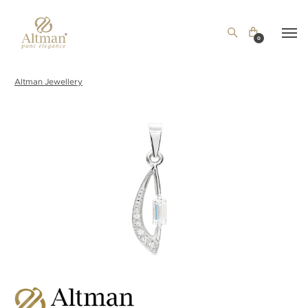
0
Altman Jewellery