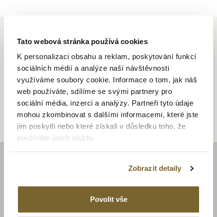
Tato webová stránka používá cookies
K personalizaci obsahu a reklam, poskytování funkcí
ALTMAN JEWELLERY
sociálních médií a analýze naší návštěvnosti
využíváme soubory cookie. Informace o tom, jak náš
web používáte, sdílíme se svými partnery pro
Altman Jewellery
sociální média, inzerci a analýzy. Partneři tyto údaje
mohou zkombinovat s dalšími informacemi, které jste
jim poskytli nebo které získali v důsledku toho, že
používáte jejich služby.
Zobrazit detaily
ZAJÍMAJÍ VÁS LUXUSNÍ
HODINKY A ŠPERKY?
Povolit vše
BUĎTE S NÁMI V OBRAZE.