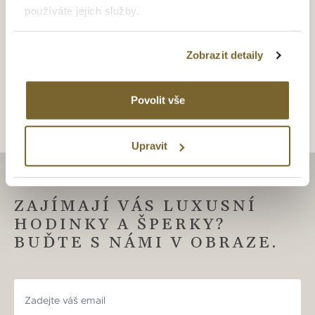
diamanty, které jsou pečlivě a znalecky vybírané pod
používáte jejich služby.
dohledem opravdových odborníků se v rukách zručných
zlatníků mění v opravdové šperkařské skvosty vhodné
obdivu. Šperky v nadčasovém designu s puncem grácie a
Zobrazit detaily
elegance.
Povolit vše
Upravit
ZAJÍMAJÍ VÁS LUXUSNÍ
HODINKY A ŠPERKY?
BUĎTE S NÁMI V OBRAZE.