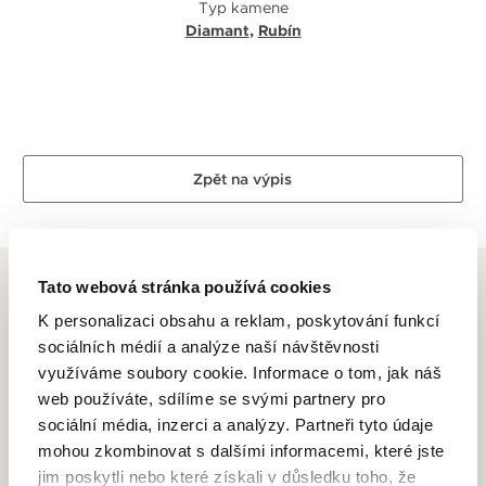
Typ kamene
Diamant
,
Rubín
Zpět na výpis
Tato webová stránka používá cookies
K personalizaci obsahu a reklam, poskytování funkcí
sociálních médií a analýze naší návštěvnosti
ALTMAN DIAMOND
využíváme soubory cookie. Informace o tom, jak náš
web používáte, sdílíme se svými partnery pro
Dlouhletá zkušenost, odborné znalosti, láska k řemeslu a
sociální média, inzerci a analýzy. Partneři tyto údaje
zlatnické dovednosti je to, co se odráží ve špercích Altman
mohou zkombinovat s dalšími informacemi, které jste
Diamond. Drahé kovy ve spojení s krásnými a ušlechtilými
jim poskytli nebo které získali v důsledku toho, že