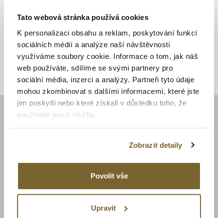
Tato webová stránka používá cookies
ALTMAN JEWELLERY
K personalizaci obsahu a reklam, poskytování funkcí
sociálních médií a analýze naší návštěvnosti
Altman Jewellery
využíváme soubory cookie. Informace o tom, jak náš
web používáte, sdílíme se svými partnery pro
sociální média, inzerci a analýzy. Partneři tyto údaje
mohou zkombinovat s dalšími informacemi, které jste
jim poskytli nebo které získali v důsledku toho, že
používáte jejich služby.
ZAJÍMAJÍ VÁS LUXUSNÍ
HODINKY A ŠPERKY?
Zobrazit detaily
BUĎTE S NÁMI V OBRAZE.
Povolit vše
Upravit