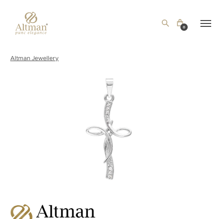
0
Altman Jewellery