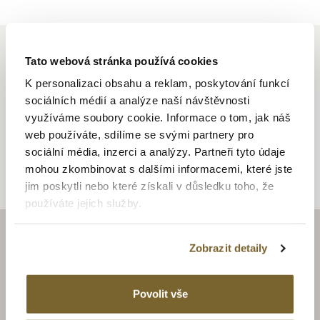
Tato webová stránka používá cookies
K personalizaci obsahu a reklam, poskytování funkcí
ALTMAN JEWELLERY
sociálních médií a analýze naší návštěvnosti
využíváme soubory cookie. Informace o tom, jak náš
web používáte, sdílíme se svými partnery pro
Altman Jewellery
sociální média, inzerci a analýzy. Partneři tyto údaje
mohou zkombinovat s dalšími informacemi, které jste
jim poskytli nebo které získali v důsledku toho, že
používáte jejich služby.
Zobrazit detaily
ZAJÍMAJÍ VÁS LUXUSNÍ
HODINKY A ŠPERKY?
Povolit vše
BUĎTE S NÁMI V OBRAZE.